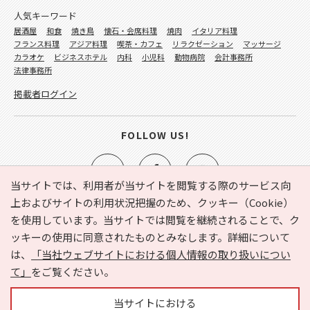
人気キーワード
居酒屋
和食
焼き鳥
懐石・会席料理
焼肉
イタリア料理
フランス料理
アジア料理
喫茶・カフェ
リラクゼーション
マッサージ
カラオケ
ビジネスホテル
内科
小児科
動物病院
会計事務所
法律事務所
掲載者ログイン
FOLLOW US!
当サイトでは、利用者が当サイトを閲覧する際のサービス向
上およびサイトの利用状況把握のため、クッキー（Cookie）
を使用しています。当サイトでは閲覧を継続されることで、ク
e-NAVITA（イーナビタ）とは？
お気に入り
ヘルプ
ッキーの使用に同意されたものとみなします。詳細について
利用規約
個人情報の取り扱いについて
運営会社
は、
「当社ウェブサイトにおける個人情報の取り扱いについ
サイトマップ
広告掲載に関するお問い合わせ
て」
をご覧ください。
サイトの内容に関するお問い合わせ
当サイトにおける