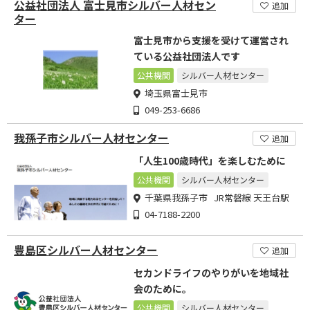
公益社団法人 富士見市シルバー人材セン
追加
ター
富士見市から支援を受けて運営され
ている公益社団法人です
公共機関
シルバー人材センター
埼玉県富士見市
049-253-6686
我孫子市シルバー人材センター
追加
「人生100歳時代」を楽しむために
公共機関
シルバー人材センター
千葉県我孫子市 JR常磐線 天王台駅
04-7188-2200
豊島区シルバー人材センター
追加
セカンドライフのやりがいを地域社
会のために。
公共機関
シルバー人材センター