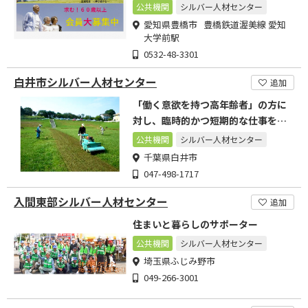
公共機関
シルバー人材センター
愛知県豊橋市 豊橋鉄道渥美線 愛知
大学前駅
0532-48-3301
白井市シルバー人材センター
追加
「働く意欲を持つ高年齢者」の方に
対し、臨時的かつ短期的な仕事を確
保し、提供いたします。
公共機関
シルバー人材センター
千葉県白井市
047-498-1717
入間東部シルバー人材センター
追加
住まいと暮らしのサポーター
公共機関
シルバー人材センター
埼玉県ふじみ野市
049-266-3001