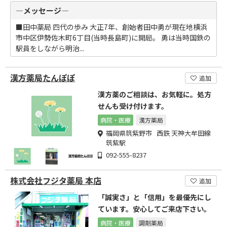
―メッセージ―
■田中薬局 四代の歩み 大正7年、創始者田中勇が現在地横浜
市中区伊勢佐木町6丁目(当時長島町)に開局。 勇は当時国鉄の
駅員をしながら明治...
漢方薬局たんぽぽ
追加
漢方薬のご相談は、お気軽に。処方
せんも受け付けます。
病院・医療
漢方薬局
福岡県筑紫野市 西鉄 天神大牟田線
筑紫駅
092-555-8237
株式会社フジタ薬局 本店
追加
「誠実さ」と「信用」を最優先にし
ています。安心してご来店下さい。
病院・医療
調剤薬局