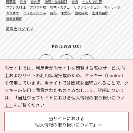
居酒屋
和食
焼き鳥
懐石・会席料理
焼肉
イタリア料理
フランス料理
アジア料理
喫茶・カフェ
リラクゼーション
マッサージ
カラオケ
ビジネスホテル
内科
小児科
動物病院
会計事務所
法律事務所
掲載者ログイン
FOLLOW US!
当サイトでは、利用者が当サイトを閲覧する際のサービス向
上およびサイトの利用状況把握のため、クッキー（Cookie）
を使用しています。当サイトでは閲覧を継続されることで、ク
e-NAVITA（イーナビタ）とは？
お気に入り
ヘルプ
ッキーの使用に同意されたものとみなします。詳細について
利用規約
個人情報の取り扱いについて
運営会社
は、
「当社ウェブサイトにおける個人情報の取り扱いについ
サイトマップ
広告掲載に関するお問い合わせ
て」
をご覧ください。
サイトの内容に関するお問い合わせ
当サイトにおける
「個人情報の取り扱いについて」へ