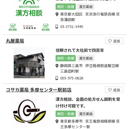
ます
病院・医療
漢方薬局
東京都大田区 京浜急行電鉄各線 京
急蒲田駅
03-3731-3445
丸屋薬局
追加
信頼されて大社前で四百年
病院・医療
漢方薬局
静岡県三島市 伊豆箱根鉄道駿豆線
三島田町駅
055-975-0626
コサカ薬局 多摩センター駅前店
追加
漢方相談、全国の処方せん調剤を受
け付け可能です。
病院・医療
漢方薬局
東京都多摩市 京王電鉄相模原線 京
王多摩センター駅