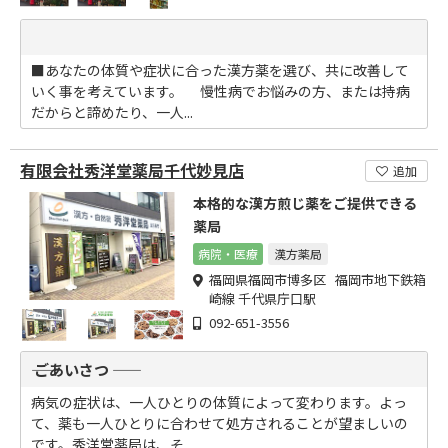
■あなたの体質や症状に合った漢方薬を選び、共に改善して
いく事を考えています。 慢性病でお悩みの方、または持病
だからと諦めたり、一人...
有限会社秀洋堂薬局千代妙見店
追加
本格的な漢方煎じ薬をご提供できる
薬局
病院・医療
漢方薬局
福岡県福岡市博多区 福岡市地下鉄箱
崎線 千代県庁口駅
092-651-3556
―― ごあいさつ ――
病気の症状は、一人ひとりの体質によって変わります。よっ
て、薬も一人ひとりに合わせて処方されることが望ましいの
です。秀洋堂薬局は、そ...