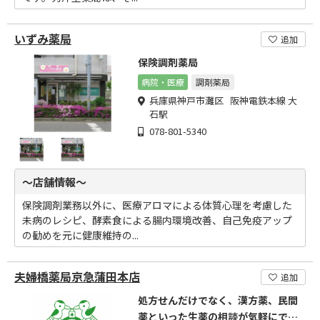
いずみ薬局
追加
保険調剤薬局
病院・医療
調剤薬局
兵庫県神戸市灘区 阪神電鉄本線 大
石駅
078-801-5340
～店舗情報～
保険調剤業務以外に、医療アロマによる体質心理を考慮した
未病のレシピ、酵素食による腸内環境改善、自己免疫アップ
の勧めを元に健康維持の...
夫婦橋薬局京急蒲田本店
追加
処方せんだけでなく、漢方薬、民間
薬といった生薬の相談が気軽にでき