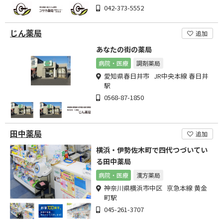
042-373-5552
じん薬局
追加
あなたの街の薬局
病院・医療
調剤薬局
愛知県春日井市 JR中央本線 春日井
駅
0568-87-1850
田中薬局
追加
横浜・伊勢佐木町で四代つづいてい
る田中薬局
病院・医療
漢方薬局
神奈川県横浜市中区 京急本線 黄金
町駅
045-261-3707