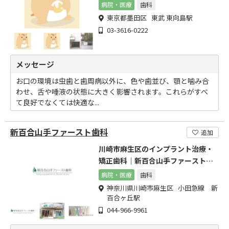
病院・医療
歯科
東京都墨田区 東武 東向島駅
03-3616-0222
メッセージ
お口の環境は虫歯と歯周病以外に、色や歯並び、顎と噛み合
わせ、舌や唾液の状態に大きく影響されます。これらがすべ
て良好でなくては快適な...
新百合山手ファースト歯科
追加
川崎市麻生区のインプラント治療・
矯正歯科｜新百合山手ファースト歯
科
病院・医療
歯科
神奈川県川崎市麻生区 小田急線 新
百合ヶ丘駅
044-966-9961