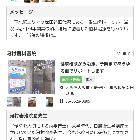
メッセージ
下北沢エリアの世田谷区代沢にある「愛生歯科」です。 当
院は昭和34年開業依頼、地域に密着した歯科治療を行ってい
ます。 当院の特徴は...
河村歯科医院
追加
健康相談から治療、予防まであらゆ
る面でサポートします
病院・医療
歯科
大阪府大阪市阿倍野区 JR阪和線南田
辺 駅
06-6628-0805
河村泰治院長先生
『予防を大切にする歯学博士』 大学時代、口腔衛生学講座を
学ばれていた河村院長先生。 今も休診日には研修会に参加さ
れ、常に意欲的に学ばれ...