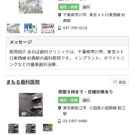
病院・医療
歯科
千葉県市川市 東京メトロ東西線 妙
典駅
047-399-0118
メッセージ
医院紹介 あおば歯科クリニックは、千葉県市川市、東京メト
ロ東西線 妙典駅の歯科医院です。 インプラント、ホワイトニ
ングなどの審美歯科治療...
まもる歯科医院
追加
夜間９時まで・日曜診療あり
病院・医療
歯科
東京都狛江市 小田急小田原線 狛江
駅
03-5497-6480