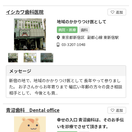
イシカワ歯科医院
追加
地域のかかりつけ医として
病院・医療
歯科
東京都新宿区 副都心線 東新宿駅
03-3207-1048
メッセージ
新宿の地で、地域のかかりつけ医として 長年やって参りまし
た。 お子さんからお年寄りまで 幅広い年齢の方々の良き相談
相手として、 今後とも貢...
青沼歯科 Dental office
追加
幸せの入口 青沼歯科は、そのお手伝
いを診療でさせて頂きます。