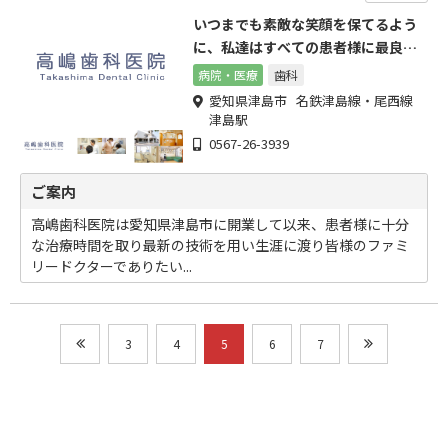
いつまでも素敵な笑顔を保てるよう
に、私達はすべての患者様に最良の
治療をご提供します。
病院・医療
歯科
愛知県津島市 名鉄津島線・尾西線
津島駅
0567-26-3939
ご案内
高嶋歯科医院は愛知県津島市に開業して以来、患者様に十分
な治療時間を取り最新の技術を用い生涯に渡り皆様のファミ
リードクターでありたい...
3
4
5
6
7