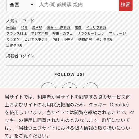
検索
人気キーワード
居酒屋
和食
焼き鳥
懐石・会席料理
焼肉
イタリア料理
フランス料理
アジア料理
喫茶・カフェ
リラクゼーション
マッサージ
カラオケ
ビジネスホテル
内科
小児科
動物病院
会計事務所
法律事務所
掲載者ログイン
FOLLOW US!
当サイトでは、利用者が当サイトを閲覧する際のサービス向
上およびサイトの利用状況把握のため、クッキー（Cookie）
を使用しています。当サイトでは閲覧を継続されることで、ク
e-NAVITA（イーナビタ）とは？
お気に入り
ヘルプ
ッキーの使用に同意されたものとみなします。詳細について
利用規約
個人情報の取り扱いについて
運営会社
は、
「当社ウェブサイトにおける個人情報の取り扱いについ
サイトマップ
広告掲載に関するお問い合わせ
て」
をご覧ください。