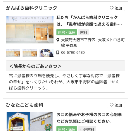
かんばら歯科クリニック
追加
私たち「かんばら歯科クリニック」
は、「患者様が笑顔で通える歯科医
院」を目指しています。
病院・医療
歯科
大阪府大阪市平野区 大阪メトロ谷町
線 平野駅
06-6793-6480
＜院長からのごあいさつ＞
常に患者様の立場を優先し、やさしく丁寧な対応で「患者様
の幸せ」をつくりたい――それが、大阪市平野区の歯医者「かん
ばら歯科クリニック...
ひなたこども歯科
追加
お口の悩みやお子様のお口の心配事
などお気軽にご相談ください。
病院・医療
小児歯科