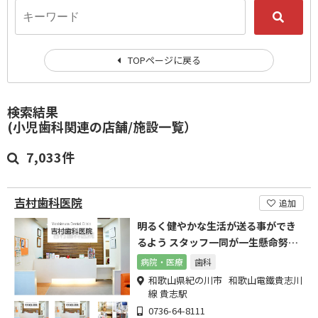
TOPページに戻る
検索結果
(小児歯科関連の店舗/施設一覧）
7,033件
吉村歯科医院
追加
明るく健やかな生活が送る事ができ
るよう スタッフ一同が一生懸命努力
いたしております。
病院・医療
歯科
和歌山県紀の川市 和歌山電鐵貴志川
線 貴志駅
0736-64-8111