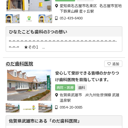
愛知県名古屋市名東区 名古屋市営地
下鉄東山線 星ヶ丘駅
052-439-6400
ひなたこども歯科の3つの想い
=-=-=-=-=-=-=-=-=-=-=-=-=-=-=-=-=-=-=-=-=-=-=-=-=-=-=-
=-=-= ★その1 ...
のだ歯科医院
追加
安心して受診できる皆様のかかりつ
け歯科医院を目指しています。
病院・医療
歯科
佐賀県武雄市 JR九州佐世保線 武雄
温泉駅
0954-20-0085
佐賀県武雄市にある「のだ歯科医院」