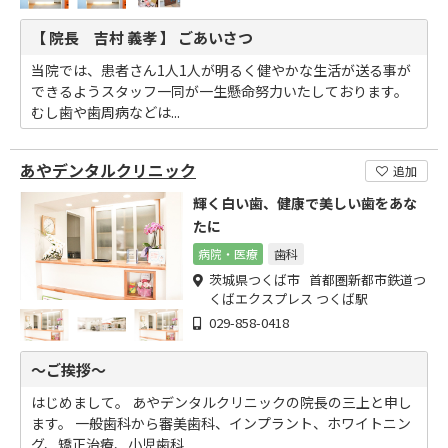
【 院長 吉村 義孝 】 ごあいさつ
当院では、患者さん1人1人が明るく健やかな生活が送る事が
できるようスタッフ一同が一生懸命努力いたしております。
むし歯や歯周病などは...
あやデンタルクリニック
追加
輝く白い歯、健康で美しい歯をあな
たに
病院・医療
歯科
茨城県つくば市 首都圏新都市鉄道つ
くばエクスプレス つくば駅
029-858-0418
～ご挨拶～
はじめまして。 あやデンタルクリニックの院長の三上と申し
ます。 一般歯科から審美歯科、インプラント、ホワイトニン
グ、矯正治療、小児歯科...