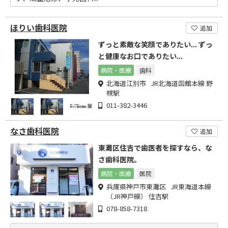
ほりい歯科医院
追加
ずっと素敵な笑顔でありたい... ずっ
と健康なお口でありたい...
病院・医療
歯科
北海道江別市 JR北海道函館本線 野
幌駅
011-382-3446
なさ歯科医院
追加
東灘区住吉で歯医者を探すなら、な
さ歯科医院。
病院・医療
医院
兵庫県神戸市東灘区 JR東海道本線
（JR神戸線） 住吉駅
078-858-7318