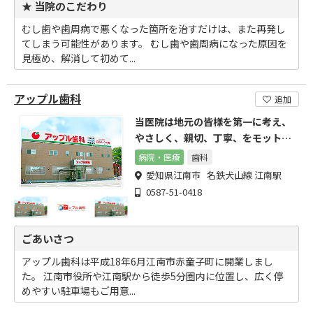
★ 当院のこだわり
むし歯や歯周病で悪くなった箇所を治すだけは、また再発し
てしまう可能性があります。 むし歯や歯周病になった原因を
見極め、解消して初めて...
アップル歯科
追加
当医院は地元の皆様を第一に考え、
やさしく、親切、丁寧、をモットー
としております。
病院・医療
歯科
愛知県江南市 名鉄犬山線 江南駅
0587-51-0418
ごあいさつ
アップル歯科は平成18年6月江南市赤童子町に開業しまし
た。 江南市役所や江南駅から徒歩5分圏内に位置し、広く停
めやすい駐車場もご用意...