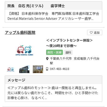
院長 白石 充(ミツル) 歯学博士
【資格】 日本歯科保存学会 専門医指導医 日本歯科理工学会
Dental Materials Senior Adviser アメリカレーザー歯学...
アップル歯科医院
追加
＜インプラントセンター併設＞
～夜20時まで診療～
病院・医療
歯科
千葉県八千代市 京成電鉄 八千代台
駅
047-483-4618
メッセージ
≪アップル歯科のモットー≫ 歯は一度削ると再生しません。
元には戻らない歯だからこそ、 時間をかけ、ひと手間かけた
診療を心掛け、 なるべく...