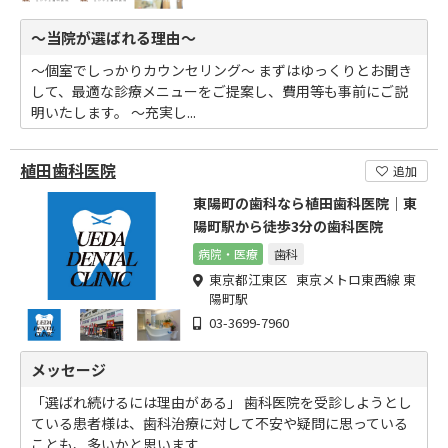
～当院が選ばれる理由～
～個室でしっかりカウンセリング～ まずはゆっくりとお聞き
して、最適な診療メニューをご提案し、費用等も事前にご説
明いたします。 ～充実し...
植田歯科医院
追加
東陽町の歯科なら植田歯科医院｜東
陽町駅から徒歩3分の歯科医院
病院・医療
歯科
東京都江東区 東京メトロ東西線 東
陽町駅
03-3699-7960
メッセージ
「選ばれ続けるには理由がある」 歯科医院を受診しようとし
ている患者様は、歯科治療に対して不安や疑問に思っている
ことも、多いかと思います...