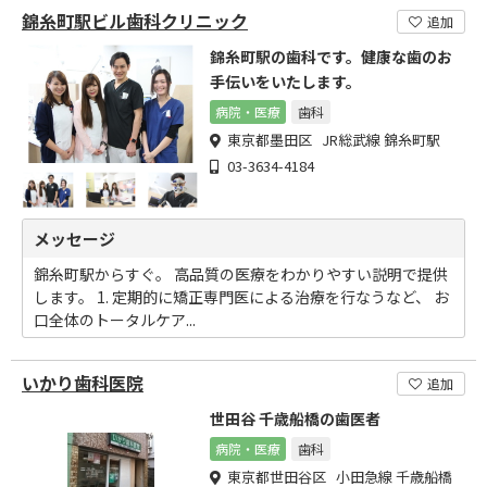
錦糸町駅ビル歯科クリニック
追加
錦糸町駅の歯科です。健康な歯のお
手伝いをいたします。
病院・医療
歯科
東京都墨田区 JR総武線 錦糸町駅
03-3634-4184
メッセージ
錦糸町駅からすぐ。 高品質の医療をわかりやすい説明で提供
します。 1. 定期的に矯正専門医による治療を行なうなど、 お
口全体のトータルケア...
いかり歯科医院
追加
世田谷 千歳船橋の歯医者
病院・医療
歯科
東京都世田谷区 小田急線 千歳船橋