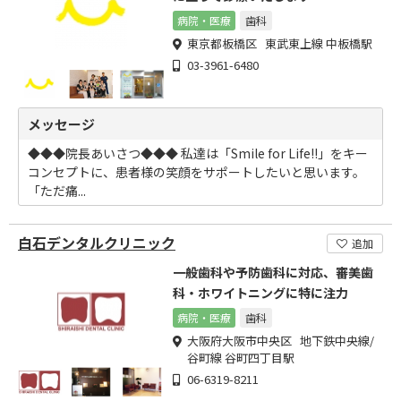
病院・医療
歯科
東京都板橋区 東武東上線 中板橋駅
03-3961-6480
メッセージ
◆◆◆院長あいさつ◆◆◆ 私達は「Smile for Life!!」をキー
コンセプトに、患者様の笑顔をサポートしたいと思います。
「ただ痛...
白石デンタルクリニック
追加
一般歯科や予防歯科に対応、審美歯
科・ホワイトニングに特に注力
病院・医療
歯科
大阪府大阪市中央区 地下鉄中央線/
谷町線 谷町四丁目駅
06-6319-8211