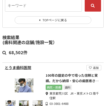
TOPページに戻る
検索結果
(歯科関連の店舗/施設一覧）
68,502件
とうま歯科医院
追加
100年の歴史の中で培った信頼と実
績。だから納得・安心の歯医者さ
ん。
病院・医療
歯科
東京都荒川区 JR・東京メトロ 南千
住駅
03-3801-6488