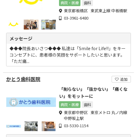
病院・医療
歯科
東京都板橋区 東武東上線 中板橋駅
03-3961-6480
メッセージ
◆◆◆院長あいさつ◆◆◆ 私達は「Smile for Life!!」をキー
コンセプトに、患者様の笑顔をサポートしたいと思います。
「ただ痛...
かとう歯科医院
追加
「削らない」「抜かない」「痛くな
い」をモットーに
病院・医療
歯科
東京都中野区 東京メトロ 丸ノ内線
中野坂上駅
03-5330-1154