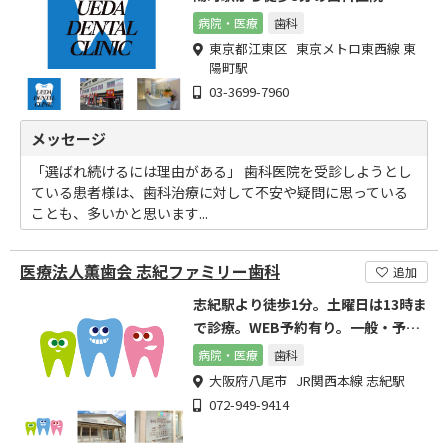
病院・医療
歯科
東京都江東区 東京メトロ東西線 東
陽町駅
03-3699-7960
メッセージ
「選ばれ続けるには理由がある」 歯科医院を受診しようとし
ている患者様は、歯科治療に対して不安や疑問に思っている
ことも、多いかと思います...
医療法人薫歯会 志紀ファミリー歯科
追加
志紀駅より徒歩1分。土曜日は13時ま
で診療。WEB予約有り。一般・予防
歯科、小児歯科、訪問歯科診療
病院・医療
歯科
大阪府八尾市 JR関西本線 志紀駅
072-949-9414