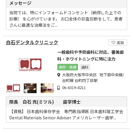
メッセージ
当院では、特にインフォームドコンセント（納得した上での
診療） を心がけています。 お口全体の診査診断をして、患者
さんに最適な治療法をご...
白石デンタルクリニック
追加
一般歯科や予防歯科に対応、審美歯
科・ホワイトニングに特に注力
病院・医療
歯科
大阪府大阪市中央区 地下鉄中央線/
谷町線 谷町四丁目駅
06-6319-8211
院長 白石 充(ミツル) 歯学博士
【資格】 日本歯科保存学会 専門医指導医 日本歯科理工学会
Dental Materials Senior Adviser アメリカレーザー歯学...