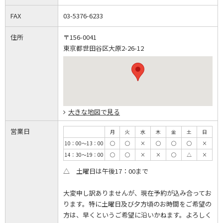
FAX
03-5376-6233
住所
〒156-0041
東京都世田谷区大原2-26-12
大きな地図で見る
営業日
月
火
水
木
金
土
日
10：00～13：00
◯
◯
×
◯
◯
◯
×
14：30～19：00
◯
◯
×
×
◯
△
×
△ 土曜日は午後17：00まで
大変申し訳ありませんが、現在予約が込み合ってお
ります。特に土曜日及び夕方頃のお時間をご希望の
方は、早くというご希望に沿いかねます。よろしく