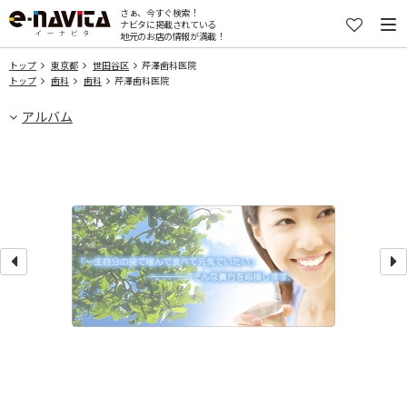
さぁ、今すぐ検索！
ナビタに掲載されている
地元のお店の情報が満載！
トップ
東京都
世田谷区
芹澤歯科医院
トップ
歯科
歯科
芹澤歯科医院
アルバム