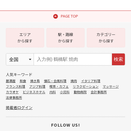
PAGE TOP
エリア
駅・路線
カテゴリー
から探す
から探す
から探す
検索
人気キーワード
居酒屋
和食
焼き鳥
懐石・会席料理
焼肉
イタリア料理
フランス料理
アジア料理
喫茶・カフェ
リラクゼーション
マッサージ
カラオケ
ビジネスホテル
内科
小児科
動物病院
会計事務所
法律事務所
掲載者ログイン
FOLLOW US!