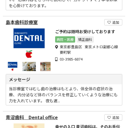
を心掛けております。
島本歯科診療室
追加
ご予約は随時お受けしております
病院・医療
矯正歯科
東京都豊島区 東京メトロ副都心線
要町駅
03-3985-6874
メッセージ
当診療室ではむし歯の治療はもとより、体全体の症状の治
療、 内分泌など体のバランスを修正していくような治療にも
力を入れています。 夜も遅...
青沼歯科 Dental office
追加
幸せの入口 青沼歯科は、そのお手伝