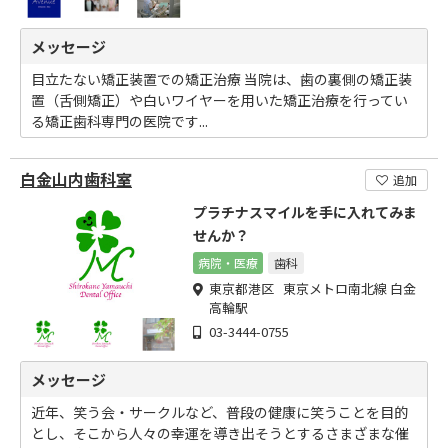
メッセージ
目立たない矯正装置での矯正治療 当院は、歯の裏側の矯正装
置（舌側矯正）や白いワイヤーを用いた矯正治療を行ってい
る矯正歯科専門の医院です...
白金山内歯科室
追加
プラチナスマイルを手に入れてみま
せんか？
病院・医療
歯科
東京都港区 東京メトロ南北線 白金
高輪駅
03-3444-0755
メッセージ
近年、笑う会・サークルなど、普段の健康に笑うことを目的
とし、そこから人々の幸運を導き出そうとするさまざまな催