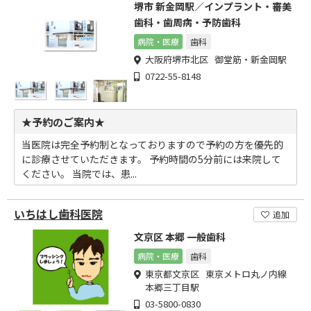
堺市 新金岡駅／インプラント・審美
歯科・歯周病・予防歯科
病院・医療
歯科
大阪府堺市北区 御堂筋・新金岡駅
0722-55-8148
★予約のご案内★
当医院は完全予約制となっておりますので予約の方を優先的
に診療させていただきます。 予約時間の5分前には来院して
ください。 当院では、患...
いちはし歯科医院
追加
文京区 本郷 一般歯科
病院・医療
歯科
東京都文京区 東京メトロ丸ノ内線
本郷三丁目駅
03-5800-0830