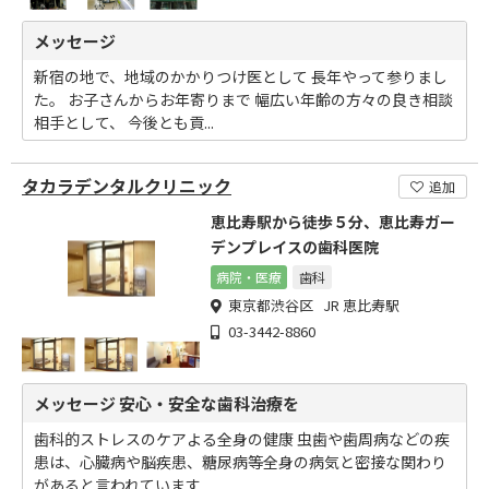
メッセージ
新宿の地で、地域のかかりつけ医として 長年やって参りまし
た。 お子さんからお年寄りまで 幅広い年齢の方々の良き相談
相手として、 今後とも貢...
タカラデンタルクリニック
追加
恵比寿駅から徒歩５分、恵比寿ガー
デンプレイスの歯科医院
病院・医療
歯科
東京都渋谷区 JR 恵比寿駅
03-3442-8860
メッセージ 安心・安全な歯科治療を
歯科的ストレスのケアよる全身の健康 虫歯や歯周病などの疾
患は、心臓病や脳疾患、糖尿病等全身の病気と密接な関わり
があると言われています...