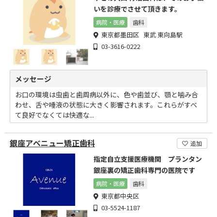
いを診療でさせて頂きます。
病院・医療
歯科
東京都墨田区 東武 東向島駅
03-3616-0222
メッセージ
お口の環境は虫歯と歯周病以外に、色や歯並び、顎と噛み合
わせ、舌や唾液の状態に大きく影響されます。これらがすべ
て良好でなくては快適な...
銀座アベニュー矯正歯科
追加
指定自立支援医療機関 プランタン
銀座裏の矯正歯科専門の医院です
病院・医療
歯科
東京都中央区
03-5524-1187