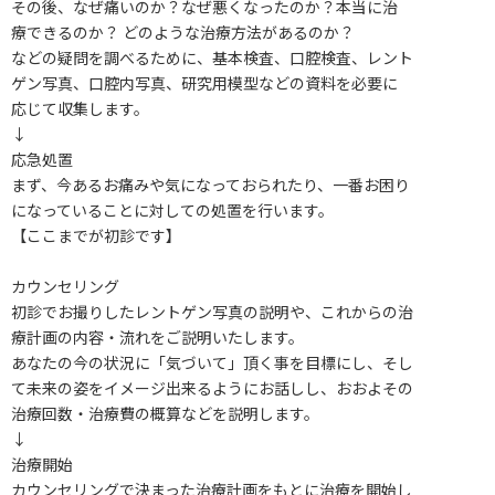
その後、なぜ痛いのか？なぜ悪くなったのか？本当に治
療できるのか？ どのような治療方法があるのか？
などの疑問を調べるために、基本検査、口腔検査、レント
ゲン写真、口腔内写真、研究用模型などの資料を必要に
応じて収集します。
↓
応急処置
まず、今あるお痛みや気になっておられたり、一番お困り
になっていることに対しての処置を行います。
【ここまでが初診です】
カウンセリング
初診でお撮りしたレントゲン写真の説明や、これからの治
療計画の内容・流れをご説明いたします。
あなたの今の状況に「気づいて」頂く事を目標にし、そし
て未来の姿をイメージ出来るようにお話しし、おおよその
治療回数・治療費の概算などを説明します。
↓
治療開始
カウンセリングで決まった治療計画をもとに治療を開始し