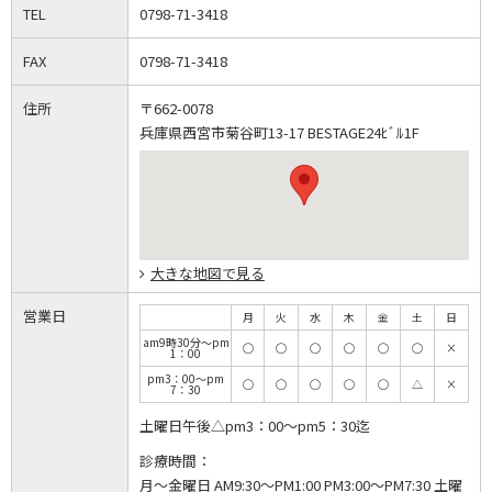
TEL
0798-71-3418
FAX
0798-71-3418
住所
〒662-0078
兵庫県西宮市菊谷町13-17 BESTAGE24ﾋﾞﾙ1F
大きな地図で見る
営業日
月
火
水
木
金
土
日
am9時30分～pm
◯
◯
◯
◯
◯
◯
×
1：00
pm3：00～pm
◯
◯
◯
◯
◯
△
×
7：30
土曜日午後△pm3：00～pm5：30迄
診療時間：
月～金曜日 AM9:30～PM1:00 PM3:00～PM7:30 土曜