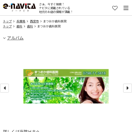
さぁ、今すぐ検索！
ナビタに掲載されている
地元のお店の情報が満載！
トップ
兵庫県
西宮市
まつおか歯科医院
トップ
歯科
歯科
まつおか歯科医院
アルバム
詳しくは当院ＨＰへ