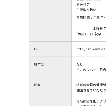
労災指定
生保取り扱い
診療時間：
午前:月～
木曜日
休診日：
日･祝祭日
HP
http://ishikawa-se
駐車場
なし
三井のリパーク日
備考
地域の皆様の健康維
開設させていただ
地域医療を担うク