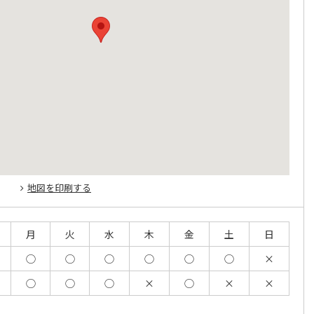
地図を印刷する
月
火
水
木
金
土
日
◯
◯
◯
◯
◯
◯
×
◯
◯
◯
×
◯
×
×