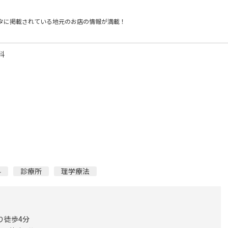
タに掲載されている
地元のお店の情報が満載！
科
科
診療所
理学療法
り徒歩4分