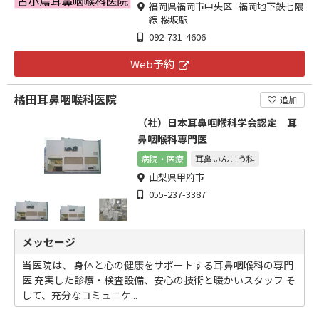
福岡県福岡市中央区 福岡地下鉄七隈
線 桜坂駅
092-731-4606
Web予約
橘田耳鼻咽喉科医院
追加
（社）日本耳鼻咽喉科学会認定 耳
鼻咽喉科専門医
病院・医療
耳鼻いんこう科
山梨県甲府市
055-237-3387
メッセージ
当医院は、 身体と心の健康をサポートする耳鼻咽喉科の専門
医 充実した診療・検査設備、安心の技術と暖かいスタッフ そ
して、充分なコミュニケ...