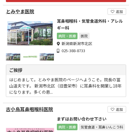
とみやま医院
追加
耳鼻咽喉科・気管食道外科・アレル
ギー科
病院・医療
医院
新潟県新潟市北区
025-388-8733
ご挨拶
はじめまして。とみやま医院のページへようこそ。院長の冨
山道夫です。 新潟市北区（旧豊栄市）に耳鼻科を開業し18年
になります。多くの患...
古小烏耳鼻咽喉科医院
追加
まずはお問い合わせ下さい
病院・医療
気管食道・耳鼻いんこう科