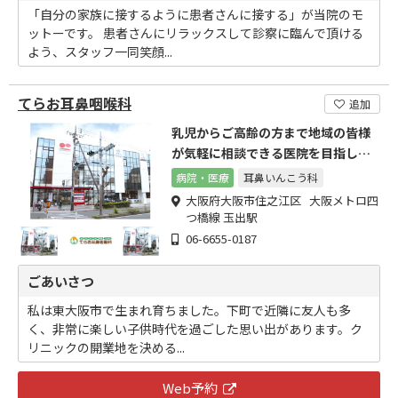
「自分の家族に接するように患者さんに接する」が当院のモ
ットーです。 患者さんにリラックスして診察に臨んで頂ける
よう、スタッフ一同笑顔...
てらお耳鼻咽喉科
追加
乳児からご高齢の方まで地域の皆様
が気軽に相談できる医院を目指して
います。
病院・医療
耳鼻いんこう科
大阪府大阪市住之江区 大阪メトロ四
つ橋線 玉出駅
06-6655-0187
ごあいさつ
私は東大阪市で生まれ育ちました。下町で近隣に友人も多
く、非常に楽しい子供時代を過ごした思い出があります。ク
リニックの開業地を決める...
Web予約