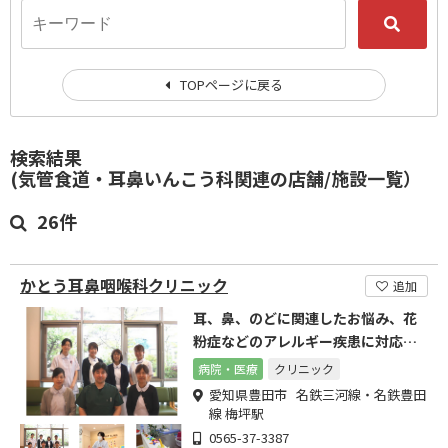
TOPページに戻る
検索結果
(気管食道・耳鼻いんこう科関連の店舗/施設一覧）
26件
かとう耳鼻咽喉科クリニック
追加
耳、鼻、のどに関連したお悩み、花
粉症などのアレルギー疾患に対応し
ています。
病院・医療
クリニック
愛知県豊田市 名鉄三河線・名鉄豊田
線 梅坪駅
0565-37-3387