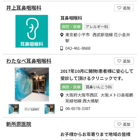
井上耳鼻咽喉科
追加
耳鼻咽喉科
病院・医療
アレルギー科
東京都小平市 西武新宿線 花小金井
駅
042-461-8668
わたなべ耳鼻咽喉科
追加
2017年10月に開院!患者様に安心して
受診して頂けるクリニックです。
病院・医療
耳鼻いんこう科
大阪府大阪市西区 大阪メトロ長堀鶴
見緑地線 西大橋駅
06-6578-3387
新所原医院
追加
お子様からお年寄りまで地域の皆様