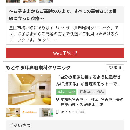
～お子さまからご高齢の方まで、すべての患者さまの目
線に立った診療～
豊田市梅坪町にあります「かとう耳鼻咽喉科クリニック」で
は、お子さまからご高齢の方まで快適にご利用いただけるク
リニックです。 当クリニ...
Web予約
もとやま耳鼻咽喉科クリニック
追加
「自分の家族に接するように患者さ
んに接する」が当院のモットーで
す。
病院・医療
耳鼻いんこう科
愛知県名古屋市千種区 名古屋市交通
局東山線・名城線 本山駅
052-789-1700
ごあいさつ