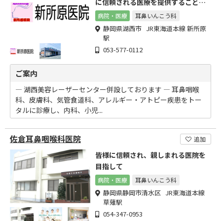
に信頼される医療を提供することを
目標としております。
病院・医療
耳鼻いんこう科
静岡県湖西市 JR東海道本線 新所原
駅
053-577-0112
ご案内
― 湖西美容レーザーセンター併設しております ― 耳鼻咽喉
科、皮膚科、気管食道科、アレルギー・アトピー疾患をトー
タルに診療し、内科、小児...
佐倉耳鼻咽喉科医院
追加
皆様に信頼され、親しまれる医院を
目指して
病院・医療
耳鼻いんこう科
静岡県静岡市清水区 JR東海道本線
草薙駅
054-347-0953