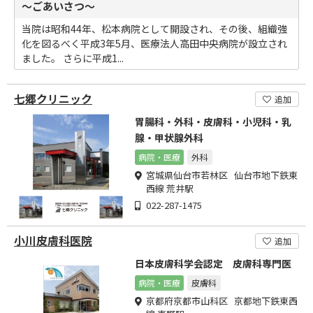
～ごあいさつ～
当院は昭和44年、松本病院として開設され、その後、組織強
化を図るべく平成3年5月、医療法人高田中央病院が設立され
ました。 さらに平成1...
七郷クリニック
追加
胃腸科・外科・皮膚科・小児科・乳
腺・甲状腺外科
病院・医療
外科
宮城県仙台市若林区 仙台市地下鉄東
西線 荒井駅
022-287-1475
小川皮膚科医院
追加
日本皮膚科学会認定 皮膚科専門医
病院・医療
皮膚科
京都府京都市山科区 京都地下鉄東西