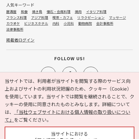
人気キーワード
居酒屋
和食
焼き鳥
懐石・会席料理
焼肉
イタリア料理
フランス料理
アジア料理
喫茶・カフェ
リラクゼーション
マッサージ
カラオケ
ビジネスホテル
内科
小児科
動物病院
会計事務所
法律事務所
掲載者ログイン
FOLLOW US!
当サイトでは、利用者が当サイトを閲覧する際のサービス向
上およびサイトの利用状況把握のため、クッキー（Cookie）
を使用しています。当サイトでは閲覧を継続されることで、ク
e-NAVITA（イーナビタ）とは？
お気に入り
ヘルプ
ッキーの使用に同意されたものとみなします。詳細について
利用規約
個人情報の取り扱いについて
運営会社
は、
「当社ウェブサイトにおける個人情報の取り扱いについ
サイトマップ
広告掲載に関するお問い合わせ
て」
をご覧ください。
サイトの内容に関するお問い合わせ
当サイトにおける