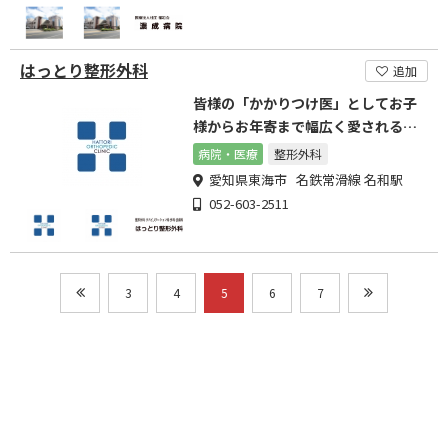
はっとり整形外科
追加
皆様の「かかりつけ医」としてお子
様からお年寄まで幅広く愛される医
院を目指します。
病院・医療
整形外科
愛知県東海市 名鉄常滑線 名和駅
052-603-2511
3
4
5
6
7