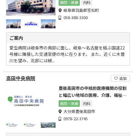
いと考えています。
病院・医療
内科
岐阜県羽島郡笠松町
058-388-3300
ご案内
愛生病院は岐阜市の南部に面し、岐阜～名古屋を結ぶ国道22
号線に隣接した交通至便の地に在ります。 また、近くに木曽
川を望み、北部には緑...
高田中央病院
追加
豊後高田市の中核的医療機関の役割
と幅広い地域の医療、介護、福祉に
貢献致します。
病院・医療
内科
大分県豊後高田市
0978-22-3745