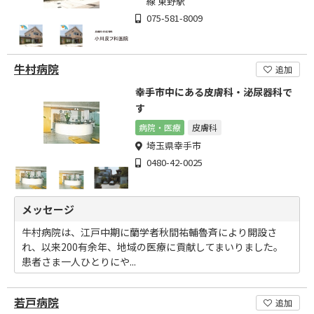
線 東野駅
075-581-8009
牛村病院
追加
幸手市中にある皮膚科・泌尿器科で
す
病院・医療
皮膚科
埼玉県幸手市
0480-42-0025
メッセージ
牛村病院は、江戸中期に蘭学者秋間祐輔魯斉により開設さ
れ、以来200有余年、地域の医療に貢献してまいりました。
患者さま一人ひとりにや...
若戸病院
追加