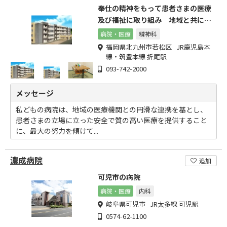
奉仕の精神をもって患者さまの医療
及び福祉に取り組み 地域と共に心
のかよう医療を目指します
病院・医療
精神科
福岡県北九州市若松区 JR鹿児島本
線・筑豊本線 折尾駅
093-742-2000
メッセージ
私どもの病院は、地域の医療機関との円滑な連携を基とし、
患者さまの立場に立った安全で質の高い医療を提供すること
に、最大の努力を傾けて...
濃成病院
追加
可児市の病院
病院・医療
内科
岐阜県可児市 JR太多線 可児駅
0574-62-1100