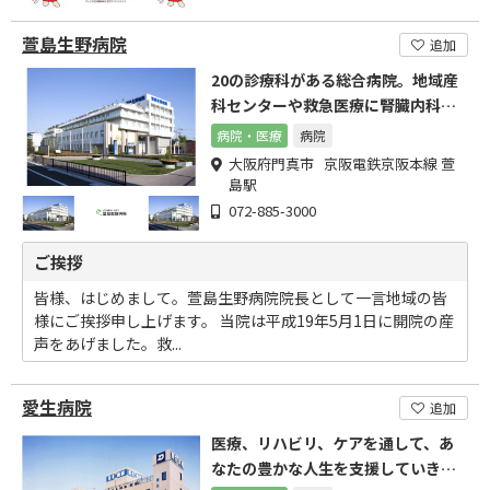
萱島生野病院
追加
20の診療科がある総合病院。地域産
科センターや救急医療に腎臓内科・
透析センターがあります。
病院・医療
病院
大阪府門真市 京阪電鉄京阪本線 萱
島駅
072-885-3000
ご挨拶
皆様、はじめまして。萱島生野病院院長として一言地域の皆
様にご挨拶申し上げます。 当院は平成19年5月1日に開院の産
声をあげました。救...
愛生病院
追加
医療、リハビリ、ケアを通して、あ
なたの豊かな人生を支援していきた