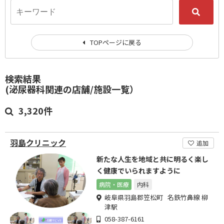
TOPページに戻る
検索結果
(泌尿器科関連の店舗/施設一覧）
3,320件
羽島クリニック
追加
新たな人生を地域と共に明るく楽し
く健康でいられますように
病院・医療
内科
岐阜県羽島郡笠松町 名鉄竹鼻線 柳
津駅
058-387-6161