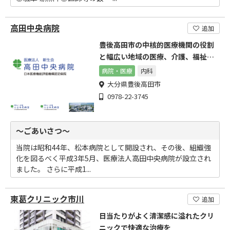
高田中央病院
追加
豊後高田市の中核的医療機関の役割
と幅広い地域の医療、介護、福祉に
貢献致します。
病院・医療
内科
大分県豊後高田市
0978-22-3745
～ごあいさつ～
当院は昭和44年、松本病院として開設され、その後、組織強
化を図るべく平成3年5月、医療法人高田中央病院が設立され
ました。 さらに平成1...
東葛クリニック市川
追加
日当たりがよく清潔感に溢れたクリ
ニックで快適な治療を