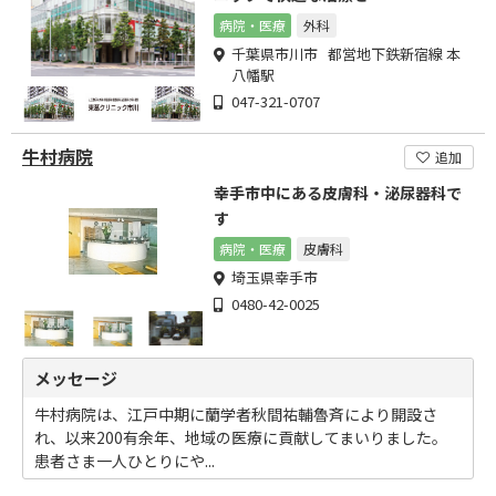
病院・医療
外科
千葉県市川市 都営地下鉄新宿線 本
八幡駅
047-321-0707
牛村病院
追加
幸手市中にある皮膚科・泌尿器科で
す
病院・医療
皮膚科
埼玉県幸手市
0480-42-0025
メッセージ
牛村病院は、江戸中期に蘭学者秋間祐輔魯斉により開設さ
れ、以来200有余年、地域の医療に貢献してまいりました。
患者さま一人ひとりにや...