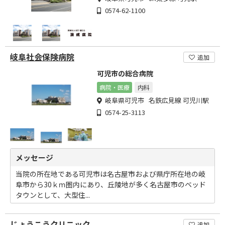
0574-62-1100
岐阜社会保険病院
追加
可児市の総合病院
病院・医療
内科
岐阜県可児市 名鉄広見線 可児川駅
0574-25-3113
メッセージ
当院の所在地である可児市は名古屋市および県庁所在地の岐
阜市から30ｋｍ圏内にあり、丘陵地が多く名古屋市のベッド
タウンとして、大型住...
じょうこうクリニック
追加