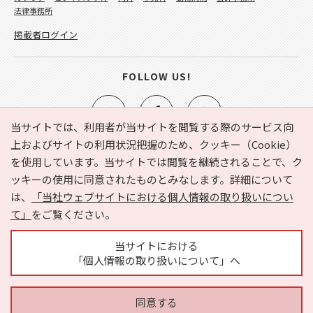
法律事務所
掲載者ログイン
FOLLOW US!
当サイトでは、利用者が当サイトを閲覧する際のサービス向
上およびサイトの利用状況把握のため、クッキー（Cookie）
を使用しています。当サイトでは閲覧を継続されることで、ク
e-NAVITA（イーナビタ）とは？
お気に入り
ヘルプ
ッキーの使用に同意されたものとみなします。詳細について
利用規約
個人情報の取り扱いについて
運営会社
は、
「当社ウェブサイトにおける個人情報の取り扱いについ
サイトマップ
広告掲載に関するお問い合わせ
て」
をご覧ください。
サイトの内容に関するお問い合わせ
当サイトにおける
「個人情報の取り扱いについて」へ
同意する