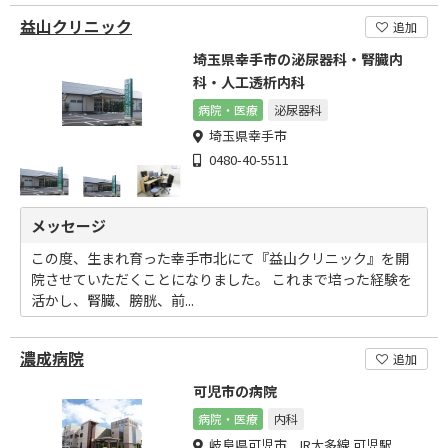
益山クリニック
追加
埼玉県幸手市の泌尿器科・腎臓内
科・人工透析内科
病院・医療
泌尿器科
埼玉県幸手市
0480-40-5511
メッセージ
この度、生まれ育った幸手市北にて『益山クリニック』を開
院させていただくことになりました。 これまで培った経験を
活かし、腎臓、膀胱、前...
濃成病院
追加
可児市の病院
病院・医療
内科
岐阜県可児市 JR太多線 可児駅