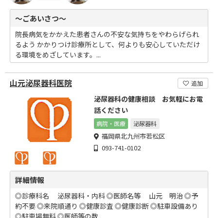
～ごあいさつ～
院長病気をかかえた患者さんの不安な気持ちをやわらげられ
るよう かかりつけ診療所として、何よりも安心していただけ
る環境をめざしています。...
山元泌尿器科医院
追加
泌尿器科の健康相談 お気軽にお電
話ください
病院・医療
泌尿器科
福岡県北九州市若松区
093-741-0102
詳細情報
◎診療科名 泌尿器科・内科 ◎医師名等 山元 明治 ◎予
約不要 ◎来院順通り ◎健康診査 ◎健康診断 ◎駐車設備あり
◎駐車場無料 ◎医師等の数 ...