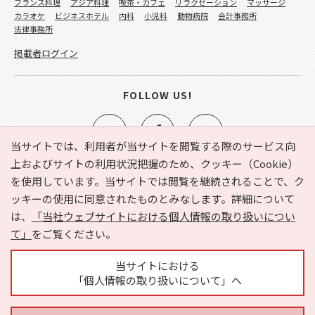
フランス料理
アジア料理
喫茶・カフェ
リラクゼーション
マッサージ
カラオケ
ビジネスホテル
内科
小児科
動物病院
会計事務所
法律事務所
掲載者ログイン
FOLLOW US!
当サイトでは、利用者が当サイトを閲覧する際のサービス向
上およびサイトの利用状況把握のため、クッキー（Cookie）
を使用しています。当サイトでは閲覧を継続されることで、ク
e-NAVITA（イーナビタ）とは？
お気に入り
ヘルプ
ッキーの使用に同意されたものとみなします。詳細について
利用規約
個人情報の取り扱いについて
運営会社
は、
「当社ウェブサイトにおける個人情報の取り扱いについ
サイトマップ
広告掲載に関するお問い合わせ
て」
をご覧ください。
サイトの内容に関するお問い合わせ
当サイトにおける
「個人情報の取り扱いについて」へ