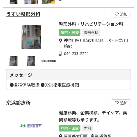
うすい整形外科
追加
整形外科・リハビリテーション科
病院・医療
整形外科
神奈川県川崎市川崎区 JR・京急 川
崎駅
044-233-2224
メッセージ
●各種保険取扱 ●労災指定医療機関
京浜診療所
追加
健康診断、企業検診、デイケア、訪
問診療等も承ります。
病院・医療
内科
東京都大田区 京急 雑色駅