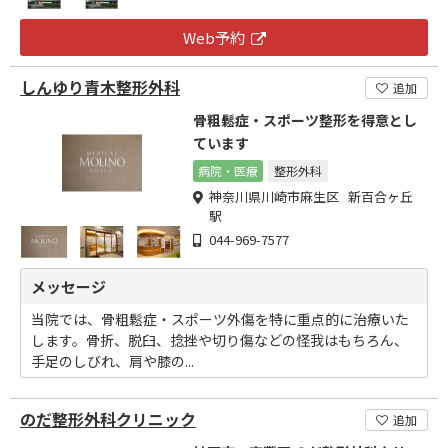
Web予約
しんゆり青木整形外科
追加
骨粗鬆症・スポーツ整形を得意とし
ています
病院・医療
整形外科
神奈川県川崎市麻生区 新百合ヶ丘
駅
044-969-7577
メッセージ
当院では、骨粗鬆症・スポーツ外傷を特に重点的に治療いた
します。骨折、脱臼、捻挫や切り傷などの怪我はもちろん、
手足のしびれ、肩や膝の...
のだ整形外科クリニック
追加