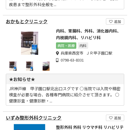
疾患まで整形外科全般を...
おかもとクリニック
追加
内科、胃腸科、外科、消化器内科、
内視鏡内科、リハビリ科
病院・医療
内科
兵庫県西宮市 ＪＲ甲子園口駅
0798-63-8331
★お知らせ★
JR神戸線 甲子園口駅北出口スグです ○当院では入院や精密
検査が必要な場合、各種専門病院に紹介させて頂きます。 ○
健康診査・健康診断・...
いずみ整形外科クリニック
追加
整形外科 外科 リウマチ科 リハビリテ