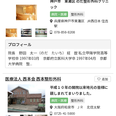
神戸市 東灘区 のだ整形外科クリニ
ック
病院・医療
整形外科
兵庫県神戸市東灘区 JR西日本 住吉
駅
078-858-8208
プロフィール
院長 野田 太一（のだ たいち） 経 歴 私立甲陽学院高等
学校卒 1997年03月 京都府立医科大学卒 1997年04月 京都
大学病院 整...
医療法人 西本会 西本整形外科
追加
平成１０年の開院以来地元の皆様に
親しまれてまいりました。
病院・医療
整形外科
大阪府和泉市 ＪＲ 北信太駅
0725-41-5800