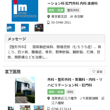
ーション科 肛門外科 内科 皮膚科
病院・医療
整形外科
東京都北区 JR 赤羽駅
03-5948-2911
メッセージ
【整形外科】 頸肩腕症候群、頚椎捻挫（むちうち症）、肩
こり、四十肩、腰痛症、骨折、靭帯断裂、腱断裂、打撲、捻
挫、関節痛などを治療し...
宮下医院
追加
外科・整形外科・胃腸科・内科・リ
ハビリテーション科・肛門科
病院・医療
外科
滋賀県近江八幡市 ＪＲ琵琶湖線 近
江八幡駅
0748-37-5114