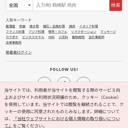
検索
人気キーワード
居酒屋
和食
焼き鳥
懐石・会席料理
焼肉
イタリア料理
フランス料理
アジア料理
喫茶・カフェ
リラクゼーション
マッサージ
カラオケ
ビジネスホテル
内科
小児科
動物病院
会計事務所
法律事務所
掲載者ログイン
FOLLOW US!
当サイトでは、利用者が当サイトを閲覧する際のサービス向
上およびサイトの利用状況把握のため、クッキー（Cookie）
を使用しています。当サイトでは閲覧を継続されることで、ク
e-NAVITA（イーナビタ）とは？
お気に入り
ヘルプ
ッキーの使用に同意されたものとみなします。詳細について
利用規約
個人情報の取り扱いについて
運営会社
は、
「当社ウェブサイトにおける個人情報の取り扱いについ
サイトマップ
広告掲載に関するお問い合わせ
て」
をご覧ください。