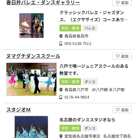
春日井バレエ・ダンスギャラリー
追加
クラッシックバレエ・ジャズダン
ス、（エクササイズ〉コースありま
す。
学校・教育
バレエ
青森県青森市
050-5328-7512
ヌマグチダンススクール
追加
八戸で唯一ジュニアスクールのある
教室です。
学校・教育
ダンス
青森県八戸市 JR八戸線 本八戸駅
0178-44-9654
スタジオＭ
追加
名古屋のダンススタジオなら
学校・教育
ダンス
愛知県名古屋市東区 名古屋地下鉄名