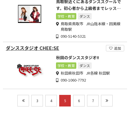
鳥取駅近くにあるダンススクールで
す。初心者から上級者までレッスン
できます。
学校・教育
ダンス
鳥取県鳥取市 JR山陰本線・因美線
鳥取駅
090-5140-5321
ダンススタジオ CHEE:SE
追加
秋田のダンススタジオ!!
学校・教育
ダンス
秋田県秋田市 JR各線 秋田駅
090-1060-7792
3
4
5
6
7