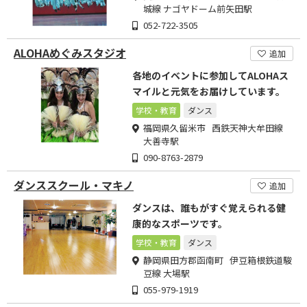
城線 ナゴヤドーム前矢田駅
052-722-3505
ALOHAめぐみスタジオ
追加
各地のイベントに参加してALOHAス
マイルと元気をお届けしています。
学校・教育
ダンス
福岡県久留米市 西鉄天神大牟田線
大善寺駅
090-8763-2879
ダンススクール・マキノ
追加
ダンスは、誰もがすぐ覚えられる健
康的なスポーツです。
学校・教育
ダンス
静岡県田方郡函南町 伊豆箱根鉄道駿
豆線 大場駅
055-979-1919