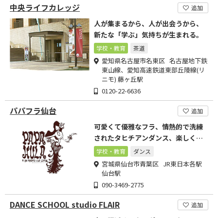
中央ライフカレッジ
追加
人が集まるから、人が出会うから、
新たな「学ぶ」気持ちが生まれる。
学校・教育
茶道
愛知県名古屋市名東区 名古屋地下鉄
東山線、愛知高速鉄道東部丘陵線(リ
ニモ) 藤ヶ丘駅
0120-22-6636
パパフラ仙台
追加
可愛くて優雅なフラ、情熱的で洗練
されたタヒチアンダンス、楽しく踊
りましょう
学校・教育
ダンス
宮城県仙台市青葉区 JR東日本各駅
仙台駅
090-3469-2775
DANCE SCHOOL studio FLAIR
追加