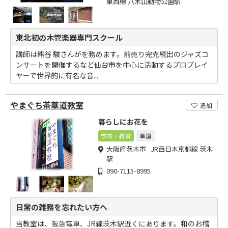
東西線 八木山動物公園駅
東北初の木管楽器専門スクール
講師は熊谷 駿さんがを務めます。前売り完売続出のジャズコ
ンサートを開催するなど仙台市を中心に活動するプロプレイ
ヤーで世界的に有名な音...
やまぐち茶華道教室
追加
暮らしにお花を
学校・教育
華道
大阪府茨木市 JR西日本京都線 茨木
駅
090-7115-8995
日常の雑務を忘れたい方へ
当教室は、阪急電車、JR線茨木駅近くにあります。和のお稽