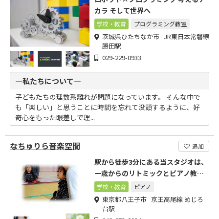
カラ そして世界へ
学校・教育
プログラミング教室
茨城県ひたちなか市 JR東日本常磐線
勝田駅
029-229-0933
―私たちについて―
子どもたちの理数系離れが問題になっています。 そんな中で
も「楽しい」と思うことに時間を忘れて没頭するように、好
奇心をもった眼差しで理...
なちゅりら音楽空間
追加
駅から徒歩3分にある当スタジオは、
一歳からのリトミックとピアノ教室
を行っています!
学校・教育
ピアノ
東京都八王子市 京王高尾線 めじろ
台駅