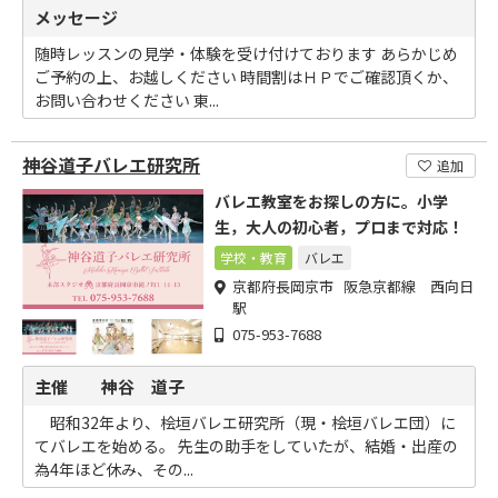
メッセージ
随時レッスンの見学・体験を受け付けております あらかじめ
ご予約の上、お越しください 時間割はＨＰでご確認頂くか、
お問い合わせください 東...
神谷道子バレエ研究所
追加
バレエ教室をお探しの方に。小学
生，大人の初心者，プロまで対応！
学校・教育
バレエ
京都府長岡京市 阪急京都線 西向日
駅
075-953-7688
主催 神谷 道子
昭和32年より、桧垣バレエ研究所（現・桧垣バレエ団）に
てバレエを始める。 先生の助手をしていたが、結婚・出産の
為4年ほど休み、その...