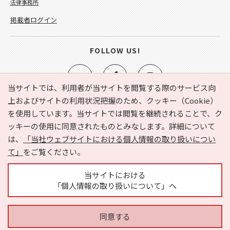
法律事務所
掲載者ログイン
FOLLOW US!
当サイトでは、利用者が当サイトを閲覧する際のサービス向
上およびサイトの利用状況把握のため、クッキー（Cookie）
を使用しています。当サイトでは閲覧を継続されることで、ク
e-NAVITA（イーナビタ）とは？
お気に入り
ヘルプ
ッキーの使用に同意されたものとみなします。詳細について
利用規約
個人情報の取り扱いについて
運営会社
は、
「当社ウェブサイトにおける個人情報の取り扱いについ
サイトマップ
広告掲載に関するお問い合わせ
て」
をご覧ください。
サイトの内容に関するお問い合わせ
当サイトにおける
「個人情報の取り扱いについて」へ
同意する
Copyright © HYOJITO.Co.,Ltd. All Rights Reserved.