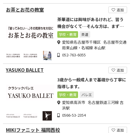
お茶とお花の教室
追加
茶華道には興味があるけれど、習う
機会がなくて…そんな方は、まず体
験はいかがですか?
学校・教育
茶道
愛知県名古屋市千種区 名古屋市交通
局東山線・名城線 本山駅
052-763-6055
YASUKO BALLET
追加
3歳から一般成人まで基礎から丁寧に
指導します。
学校・教育
バレエ
愛知県高浜市 名古屋鉄道三河線 吉
浜駅
0566-53-2354
MIKIファニット 福岡西校
追加