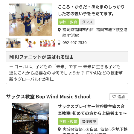
こころ・からだ・あたまのしっかり
した芯の強い子をそだてます。
学校・教育
ダンス
福岡県福岡市西区 福岡市地下鉄空港
線 姪浜駅
092-407-2530
MIKIファニットが 選ばれる理由
― ゴールは、子どもの「未来」です ― 未来に生きる子ども
達にこれから必要なのは何でしょうか？ ITやAIなどの技術革
新やグローバル化が叫...
サックス教室 Bop Wind Music School
追加
サックスプレイヤー熊谷駿主宰の音
楽教室! 初めての方から上級者まで～
学校・教育
音楽教室
宮城県仙台市太白区 仙台市営地下鉄