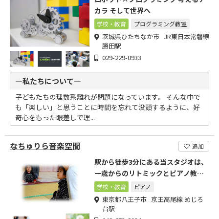
カラ そして世界へ
学校・教育
プログラミング教室
茨城県ひたちなか市 JR東日本常磐線
勝田駅
029-229-0933
―私たちについて―
子どもたちの理数系離れが問題になっています。 そんな中で
も「楽しい」と思うことに時間を忘れて没頭するように、好
奇心をもった眼差しで理...
なちゅりら音楽空間
追加
駅から徒歩3分にある当スタジオは、
一歳からのリトミックとピアノ教室
を行っています!
学校・教育
ピアノ
東京都八王子市 京王高尾線 めじろ
台駅