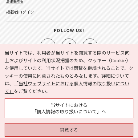
法律事務所
掲載者ログイン
FOLLOW US!
当サイトでは、利用者が当サイトを閲覧する際のサービス向
上およびサイトの利用状況把握のため、クッキー（Cookie）
を使用しています。当サイトでは閲覧を継続されることで、ク
e-NAVITA（イーナビタ）とは？
お気に入り
ヘルプ
ッキーの使用に同意されたものとみなします。詳細について
利用規約
個人情報の取り扱いについて
運営会社
は、
「当社ウェブサイトにおける個人情報の取り扱いについ
サイトマップ
広告掲載に関するお問い合わせ
て」
をご覧ください。
サイトの内容に関するお問い合わせ
当サイトにおける
「個人情報の取り扱いについて」へ
同意する
Copyright © HYOJITO.Co.,Ltd. All Rights Reserved.