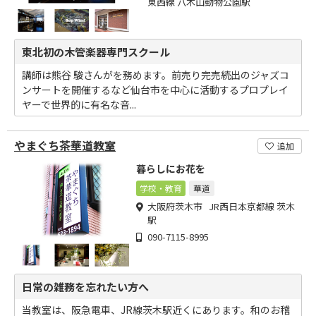
東西線 八木山動物公園駅
東北初の木管楽器専門スクール
講師は熊谷 駿さんがを務めます。前売り完売続出のジャズコ
ンサートを開催するなど仙台市を中心に活動するプロプレイ
ヤーで世界的に有名な音...
やまぐち茶華道教室
追加
暮らしにお花を
学校・教育
華道
大阪府茨木市 JR西日本京都線 茨木
駅
090-7115-8995
日常の雑務を忘れたい方へ
当教室は、阪急電車、JR線茨木駅近くにあります。和のお稽