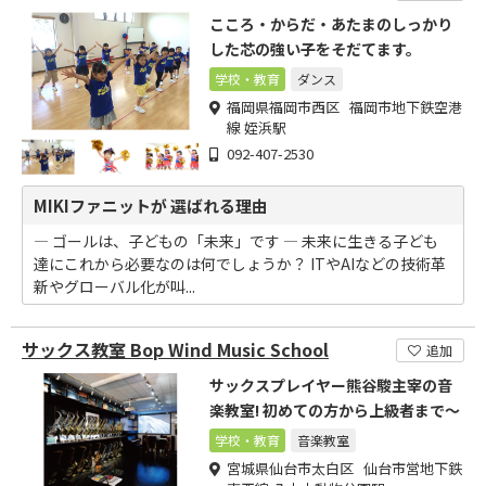
こころ・からだ・あたまのしっかり
した芯の強い子をそだてます。
学校・教育
ダンス
福岡県福岡市西区 福岡市地下鉄空港
線 姪浜駅
092-407-2530
MIKIファニットが 選ばれる理由
― ゴールは、子どもの「未来」です ― 未来に生きる子ども
達にこれから必要なのは何でしょうか？ ITやAIなどの技術革
新やグローバル化が叫...
サックス教室 Bop Wind Music School
追加
サックスプレイヤー熊谷駿主宰の音
楽教室! 初めての方から上級者まで～
学校・教育
音楽教室
宮城県仙台市太白区 仙台市営地下鉄