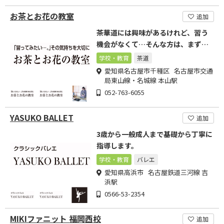
お茶とお花の教室
追加
茶華道には興味があるけれど、習う
機会がなくて…そんな方は、まず体
験はいかがですか?
学校・教育
茶道
愛知県名古屋市千種区 名古屋市交通
局東山線・名城線 本山駅
052-763-6055
YASUKO BALLET
追加
3歳から一般成人まで基礎から丁寧に
指導します。
学校・教育
バレエ
愛知県高浜市 名古屋鉄道三河線 吉
浜駅
0566-53-2354
MIKIファニット 福岡西校
追加