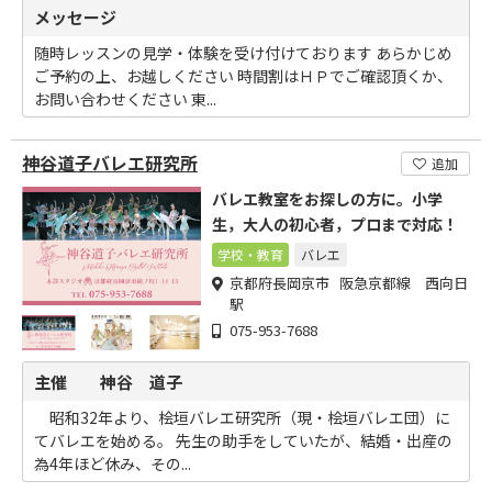
メッセージ
随時レッスンの見学・体験を受け付けております あらかじめ
ご予約の上、お越しください 時間割はＨＰでご確認頂くか、
お問い合わせください 東...
神谷道子バレエ研究所
追加
バレエ教室をお探しの方に。小学
生，大人の初心者，プロまで対応！
学校・教育
バレエ
京都府長岡京市 阪急京都線 西向日
駅
075-953-7688
主催 神谷 道子
昭和32年より、桧垣バレエ研究所（現・桧垣バレエ団）に
てバレエを始める。 先生の助手をしていたが、結婚・出産の
為4年ほど休み、その...