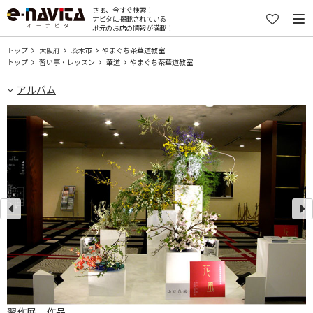
さぁ、今すぐ検索！
ナビタに掲載されている
地元のお店の情報が満載！
トップ
大阪府
茨木市
やまぐち茶華道教室
トップ
習い事・レッスン
華道
やまぐち茶華道教室
アルバム
習作展 作品