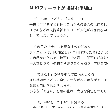
MIKIファニットが 選ばれる理由
― ゴールは、子どもの「未来」です ―
未来に生きる子ども達にこれから必要なのは何でし
ITやAIなどの技術革新やグローバル化が叫ばれる
と」ではないでしょうか。
― その子の「今」に必要なすべてがある ―
ファニットは、FUN(楽しい)×FIT(ぴったり)
に自然なかたちで「徳育」「体育」「知育」が身に
一人ひとりの心の動きや興味をくみ取り、学びを成
― 「できた！」の積み重ねで自信をつくる ―
運動基礎が子どもの自信につながるのはなぜでしょ
意欲と自信をもたらします。
小さな「できた」を積み重ね、大きな自信をつくり
― 「で」いいを「が」いいに変える ―
「(飲み物は)お茶でいいです」「(将来の夢は)フ