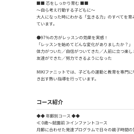
■■ 芯をしっかり育む ■■
～自ら考え行動する子どもに～
大人になった時にわかる「生きる力」のすべてを育
ています。
●97％の方がレッスンの効果を実感！
「レッスンを始めてどんな変化がありましたか？」
体力がついた／自信がついてきた／人前に立つ楽し
友達ができた／努力できるようになった
MIKIファニットでは、子どもの運動と教育を専門
き出す熱い指導を行っています。
コース紹介
◆◆ 年齢別コース ◆◆
≪ 0歳～就園前 ≫インファントコース
月齢に合わせた発達プログラムで日々の親子時間の