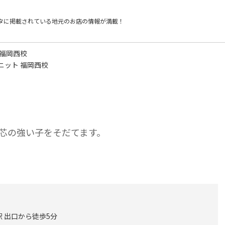
タに掲載されている
地元のお店の情報が満載！
 福岡西校
ァニット 福岡西校
芯の強い子をそだてます。
 出口から徒歩5分