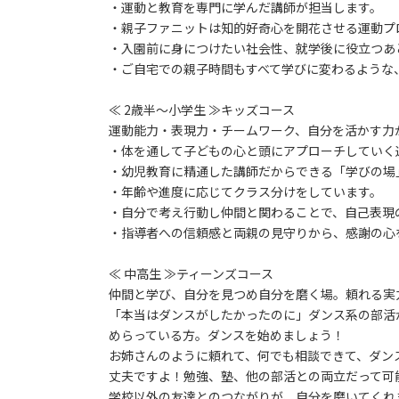
・運動と教育を専門に学んだ講師が担当します。
・親子ファニットは知的好奇心を開花させる運動プ
・入園前に身につけたい社会性、就学後に役立つあ
・ご自宅での親子時間もすべて学びに変わるような
≪ 2歳半～小学生 ≫キッズコース
運動能力・表現力・チームワーク、自分を活かす力
・体を通して子どもの心と頭にアプローチしていく
・幼児教育に精通した講師だからできる「学びの場
・年齢や進度に応じてクラス分けをしています。
・自分で考え行動し仲間と関わることで、自己表現
・指導者への信頼感と両親の見守りから、感謝の心
≪ 中高生 ≫ティーンズコース
仲間と学び、自分を見つめ自分を磨く場。頼れる実
「本当はダンスがしたかったのに」ダンス系の部活
めらっている方。ダンスを始めましょう！
お姉さんのように頼れて、何でも相談できて、ダン
丈夫ですよ！勉強、塾、他の部活との両立だって可
学校以外の友達とのつながりが、自分を磨いてくれ