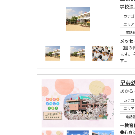
学校法
カテゴ
エリア
電話
メッセ
【園の
ます。
す...
早蕨
あかる
カテゴ
エリア
電話
―教育
●心身