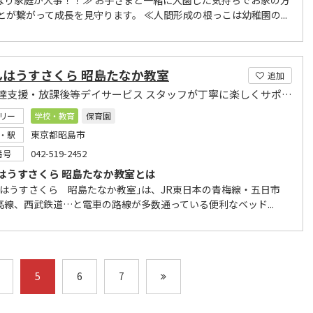
ぱり家庭が大事！！≫ お子さまと一緒に入園した気持ちでお家の方
とが繋がって成長を見守ります。 ≪人間形成の根っこは幼稚園の...
んはうすさくら 昭島たなか教室
追加
児童発達支援・放課後等デイサービス スタッフが丁寧に楽しくサポート
リー
学校・教育
保育園
東京都昭島市
・駅
042-519-2452
番号
はうすさくら 昭島たなか教室とは
んはうすさくら 昭島たなか教室｣は、JR東日本の青梅線・五日市
高線、西武鉄道…と電車の路線が多数通っている便利なベッド...
5
6
7