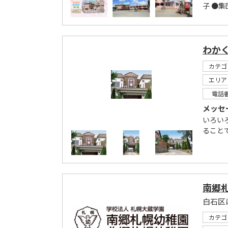
子 ●集
わか
カテゴ
エリア
電話
メッセ
いろい
ること
南郷
白石区
カテゴ