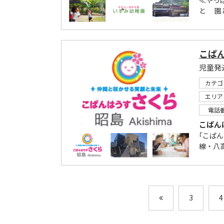
≪やっ
と 園
こぱ
カテゴ
エリア
電話
こぱん
｢こぱ
線・八
3
4