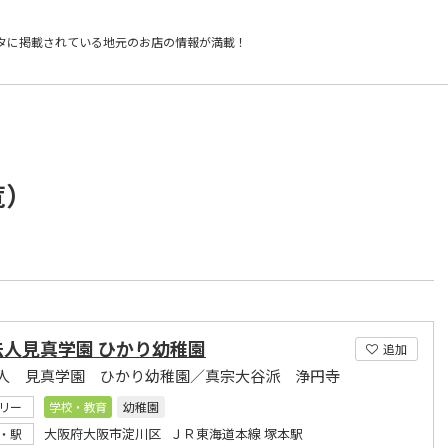
タに掲載されている
地元のお店の情報が満載！
覧）
法人見真学園 ひかり幼稚園
追加
人 見真学園 ひかり幼稚園／真宗大谷派 浄円寺
リー
学校・教育
幼稚園
大阪府大阪市淀川区 ＪＲ東海道本線 塚本駅
・駅