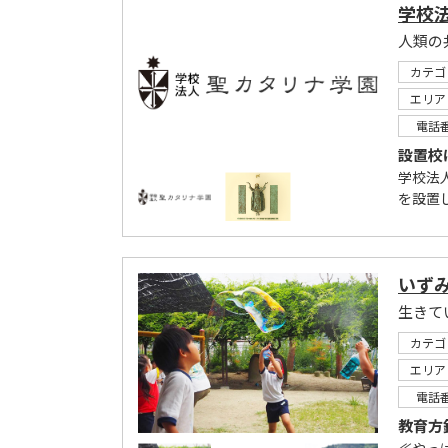
学校
人類の
カテゴ
エリア
電話
設置校
学校法
を設置し
いず
生きて
カテゴ
エリア
電話
教育方