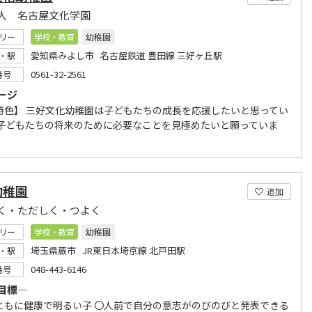
人 名古屋文化学園
リー
学校・教育
幼稚園
愛知県みよし市 名古屋鉄道 豊田線 三好ヶ丘駅
・駅
0561-32-2561
番号
ージ
特色】 三好文化幼稚園は子どもたちの成長を応援したいと思ってい
 子どもたちの将来のために必要なことを見極めたいと願っていま
幼稚園
追加
く・ただしく・つよく
リー
学校・教育
幼稚園
埼玉県蕨市 JR東日本埼京線 北戸田駅
・駅
048-443-6146
番号
目標―
ともに健康で明るい子 〇人前で自分の意志がのびのびと発表できる