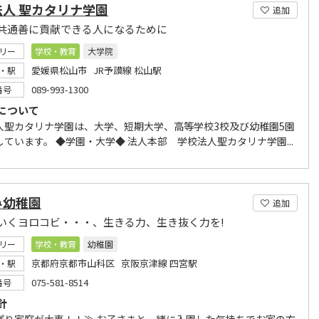
法人 聖カタリナ学園
追加
共通善に貢献できる人になるために
リー
学校・教育
大学院
愛媛県松山市 JR予讃線 松山駅
・駅
089-993-1300
番号
について
人聖カタリナ学園は、大学、短期大学、高等学校3校及び幼稚園5園
ています。 ◆学園・大学◆ 法人本部 学校法人聖カタリナ学園...
み幼稚園
追加
いくヨロコビ・・・、生きる力、生き抜く力を!
リー
学校・教育
幼稚園
京都府京都市山科区 京阪京津線 四宮駅
・駅
075-581-8514
番号
針