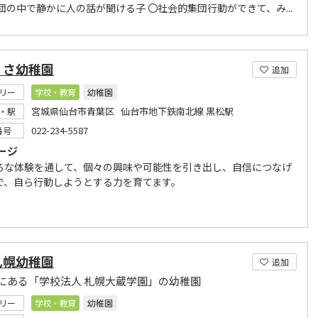
団の中で静かに人の話が聞ける子 〇社会的集団行動ができて、み...
くさ幼稚園
追加
リー
学校・教育
幼稚園
宮城県仙台市青葉区 仙台市地下鉄南北線 黒松駅
・駅
022-234-5587
番号
ージ
ろな体験を通して、個々の興味や可能性を引き出し、自信につなげ
で、自ら行動しようとする力を育てます。
札幌幼稚園
追加
にある「学校法人 札幌大蔵学園」の幼稚園
リー
学校・教育
幼稚園