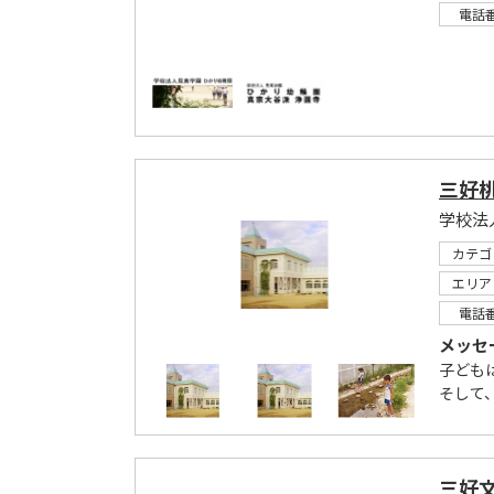
電話
三好
学校法
カテゴ
エリア
電話
メッセ
子ども
そして
三好