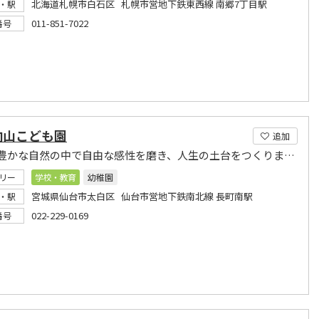
北海道札幌市白石区 札幌市営地下鉄東西線 南郷7丁目駅
・駅
011-851-7022
番号
向山こども園
追加
向山の豊かな自然の中で自由な感性を磨き、人生の土台をつくりませんか
リー
学校・教育
幼稚園
宮城県仙台市太白区 仙台市営地下鉄南北線 長町南駅
・駅
022-229-0169
番号