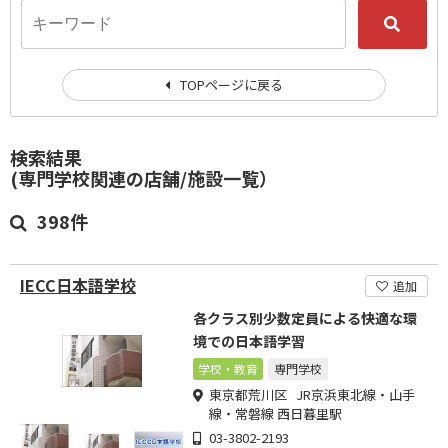
TOPページに戻る
検索結果
(専門学校関連の店舗/施設一覧）
398件
IECC日本語学校
追加
各クラス別少数定員による快適な環
境での日本語学習
学校・教育
専門学校
東京都荒川区 JR京浜東北線・山手
線・常磐線 西日暮里駅
03-3802-2193