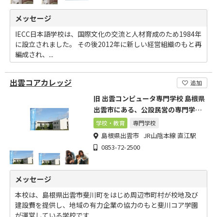
メッセージ
IECC日本語学校は、国際文化の交流と人材育成のため1984年
に設立されました。 その後2012年に新しい経営組織のもと再
編成され、...
出雲コアカレッジ
追加
旧 出雲コンピュータ専門学校 島根県
出雲市にある、公設民営の専門学校
です。
学校・教育
専門学校
島根県出雲市 JR山陰本線 直江駅
0853-72-2500
メッセージ
本校は、島根県出雲市斐川町をはじめ周辺市町村が校地及び
建設費を提供し、地域の有力企業の協力のもと斐川コア学園
が運営している学校です...