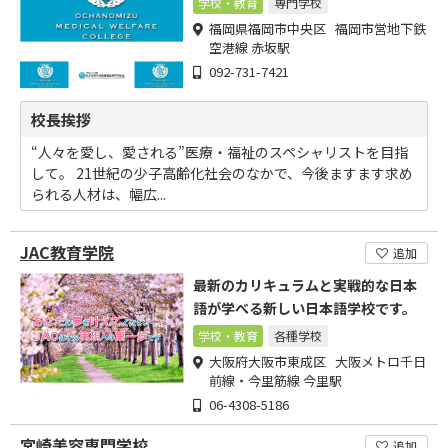
学校・教育
専門学校
福岡県福岡市中央区 福岡市営地下鉄
空港線 赤坂駅
092-731-7421
校長挨拶
“人々を愛し、愛される”医療・福祉のスペシャリストを目指
して。 21世紀の少子高齢化社会のなかで、今後ますます求め
られる人材は、幅広...
JAC教育学院
追加
最新のカリキュラムと実戦的な日本
語が学べる新しい日本語学校です。
学校・教育
各種学校
大阪府大阪市東成区 大阪メトロ千日
前線・今里筋線 今里駅
06-4308-5186
宮崎美容専門学校
追加