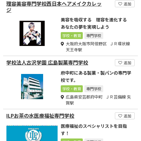
理容美容専門学校西日本ヘアメイクカレッ
追加
ジ
美容を吸収する 理容を進化する
あなたの夢を実現しよう
学校・教育
専門学校
大阪府大阪市阿倍野区 ＪＲ環状線
天王寺駅
学校法人古沢学園 広島製菓専門学校
追加
府中町にある製菓・製パンの専門学
校です。
学校・教育
専門学校
広島県安芸郡府中町 ＪＲ芸備線 矢
賀駅
ILPお茶の水医療福祉専門学校
追加
医療福祉のスペシャリストを目指
す！