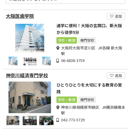
大阪医歯学院
追加
通学に便利！大阪の玄関口、新大阪
から徒歩5分
学校・教育
専門学校
大阪府大阪市淀川区 JR各線 新大阪
駅
06-6838-3759
神奈川経済専門学校
追加
ひとりひとりを大切にする教育の実
践
学校・教育
専門学校
神奈川県相模原市緑区 JR横浜線橋本
駅
042-773-5729