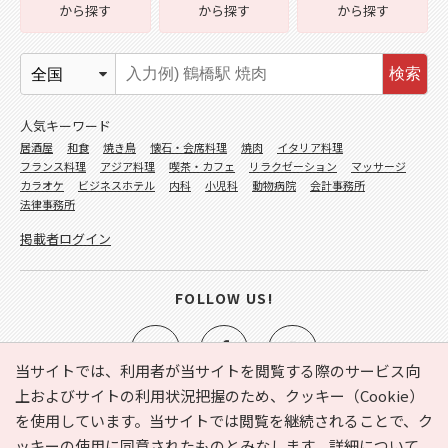
から探す
から探す
から探す
検索
人気キーワード
居酒屋
和食
焼き鳥
懐石・会席料理
焼肉
イタリア料理
フランス料理
アジア料理
喫茶・カフェ
リラクゼーション
マッサージ
カラオケ
ビジネスホテル
内科
小児科
動物病院
会計事務所
法律事務所
掲載者ログイン
FOLLOW US!
当サイトでは、利用者が当サイトを閲覧する際のサービス向
上およびサイトの利用状況把握のため、クッキー（Cookie）
を使用しています。当サイトでは閲覧を継続されることで、ク
e-NAVITA（イーナビタ）とは？
お気に入り
ヘルプ
ッキーの使用に同意されたものとみなします。詳細について