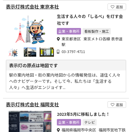
表示灯株式会社 東京本社
追加
生活する人々の「しるべ」を灯す会
社です
企業・事務所
看板製作・施工
東京都港区 東京メトロ各線 表参道
駅
03-3797-4711
表示灯の原点は地図です
駅の案内地図・街の案内地図からの情報発信は、道住く人々
へのナビゲーターです。そして今、私たちは「生活する
人々」へ生活がエンジョイす...
表示灯株式会社 福岡支社
追加
2023年5月に移転しました！
企業・事務所
テレビ
福岡県福岡市中央区 福岡市営地下鉄