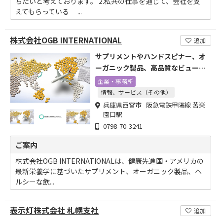
ちたいと考えております。 2.私共の仕事を通じて、会社を支
えてもらっている ...
株式会社OGB INTERNATIONAL
追加
サプリメントやハンドスピナー、オ
ーガニック製品、高品質なビューテ
ィ製品等の輸入販売会社
企業・事務所
情報、サービス（その他）
兵庫県西宮市 阪急電鉄甲陽線 苦楽
園口駅
0798-70-3241
ご案内
株式会社OGB INTERNATIONALは、健康先進国・アメリカの
最新栄養学に基づいたサプリメント、オーガニック製品、ヘ
ルシーな飲...
表示灯株式会社 札幌支社
追加