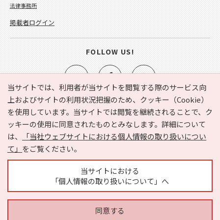
法律事務所
掲載者ログイン
FOLLOW US!
当サイトでは、利用者が当サイトを閲覧する際のサービス向
上およびサイトの利用状況把握のため、クッキー（Cookie）
を使用しています。当サイトでは閲覧を継続されることで、ク
e-NAVITA（イーナビタ）とは？
お気に入り
ヘルプ
ッキーの使用に同意されたものとみなします。詳細について
利用規約
個人情報の取り扱いについて
運営会社
は、
「当社ウェブサイトにおける個人情報の取り扱いについ
サイトマップ
広告掲載に関するお問い合わせ
て」
をご覧ください。
サイトの内容に関するお問い合わせ
当サイトにおける
「個人情報の取り扱いについて」へ
同意する
Copyright © HYOJITO.Co.,Ltd. All Rights Reserved.