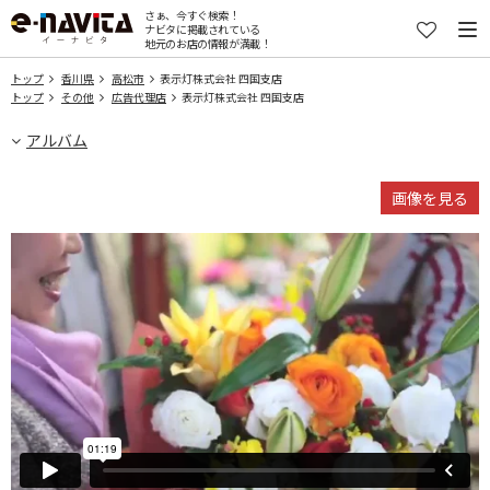
さぁ、今すぐ検索！
ナビタに掲載されている
地元のお店の情報が満載！
トップ
香川県
高松市
表示灯株式会社 四国支店
トップ
その他
広告代理店
表示灯株式会社 四国支店
アルバム
画像を見る