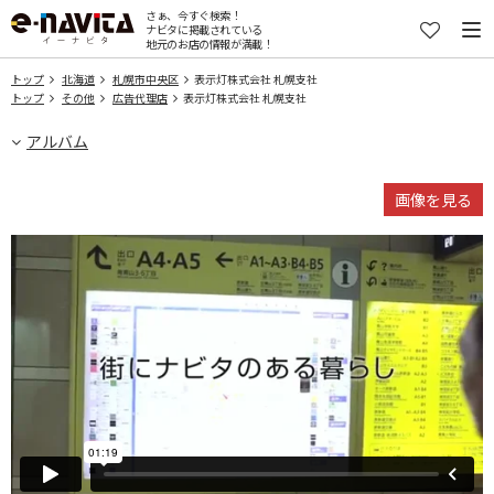
さぁ、今すぐ検索！
ナビタに掲載されている
地元のお店の情報が満載！
トップ
北海道
札幌市中央区
表示灯株式会社 札幌支社
トップ
その他
広告代理店
表示灯株式会社 札幌支社
アルバム
画像を見る