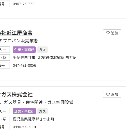
0467-24-7211
番号
会社近江屋商会
追加
のプロパン販売業者
リー
企業・事務所
ガス
千葉県白井市 北総鉄道北総線 白井駅
・駅
047-491-0056
番号
クガス株式会社
追加
ス、ガス器具・住宅関連・ガス空調設備
リー
企業・事務所
ガス
鹿児島県薩摩郡さつま町
・駅
0996-54-2114
番号