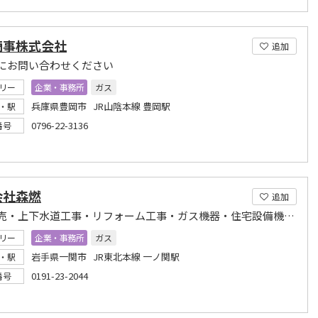
商事株式会社
追加
にお問い合わせください
リー
企業・事務所
ガス
兵庫県豊岡市 JR山陰本線 豊岡駅
・駅
0796-22-3136
番号
会社森燃
追加
燃料販売・上下水道工事・リフォーム工事・ガス機器・住宅設備機器の販売と施工
リー
企業・事務所
ガス
岩手県一関市 JR東北本線 一ノ関駅
・駅
0191-23-2044
番号