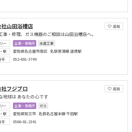
会社山田浴槽店
追加
工事・修理、ガス機器のご相談は山田浴槽店へ。
リー
企業・事務所
水道工事
愛知県名古屋市南区 名鉄常滑線 道徳駅
・駅
052-691-3749
番号
会社フジプロ
追加
な地球は あなたの心です
リー
企業・事務所
ガス
愛知県知立市 名鉄名古屋本線 牛田駅
・駅
0566-81-2341
番号