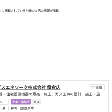
タに掲載されている
地元のお店の情報が満載！
）
ガスエネワーク株式会社 鎌倉店
追加
ガス機器・住宅設備機器の販売・施工、ガス工事の設計・施工・施工管理、リフォーム工事の提案
リー
企業・事務所
ガス
神奈川県鎌倉市
・駅