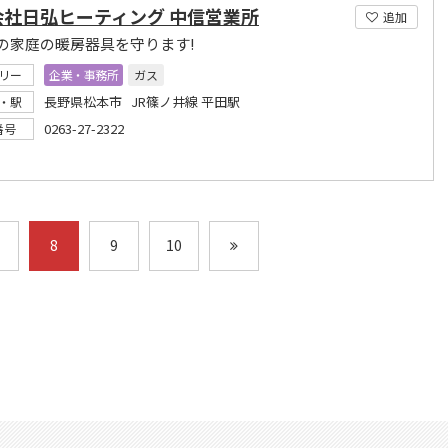
会社日弘ヒーティング 中信営業所
追加
の家庭の暖房器具を守ります!
リー
企業・事務所
ガス
長野県松本市 JR篠ノ井線 平田駅
・駅
0263-27-2322
番号
8
9
10