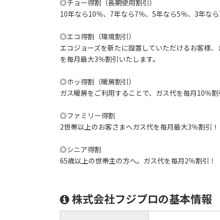
◎チョー得割（長期使用割引）
10年なら10％、7年なら7％、5年なら5％、3年
◎エコ得割（環境割引）
エコジョーズを新たに設置していただけるお客様、
を毎月最大3％割引いたします。
◎ホッ得割（暖房割引）
ガス暖房をご利用することで、ガス代を毎月10％割
◎ファミリー得割
2世帯以上のお客さまへガス代を毎月最大3％割引！
◎シニア得割
65歳以上の世帯主の方へ。ガス代を毎月2％割引！
株式会社フジプロの基本情報