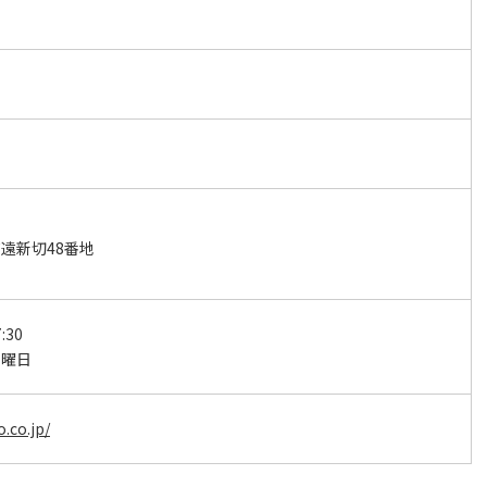
遠新切48番地
:30
日曜日
.co.jp/