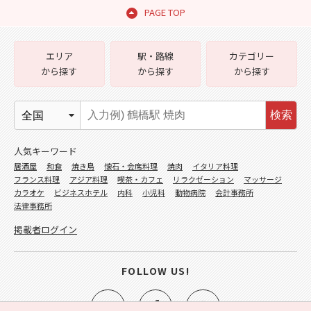
PAGE TOP
エリア
駅・路線
カテゴリー
から探す
から探す
から探す
検索
人気キーワード
居酒屋
和食
焼き鳥
懐石・会席料理
焼肉
イタリア料理
フランス料理
アジア料理
喫茶・カフェ
リラクゼーション
マッサージ
カラオケ
ビジネスホテル
内科
小児科
動物病院
会計事務所
法律事務所
掲載者ログイン
FOLLOW US!