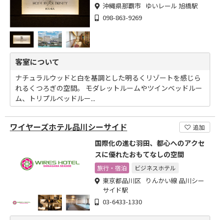
沖縄県那覇市 ゆいレール 旭橋駅
098-863-9269
客室について
ナチュラルウッドと白を基調とした明るくリゾートを感じら
れるくつろぎの空間。 モダレットルームやツインベッドルー
ム、トリプルベッドルー...
ワイヤーズホテル品川シーサイド
追加
国際化の進む羽田、都心へのアクセ
スに優れたおもてなしの空間
旅行・宿泊
ビジネスホテル
東京都品川区 りんかい線 品川シー
サイド駅
03-6433-1330