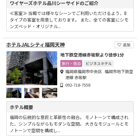
ワイヤーズホテル品川シーサイドのご紹介
≪客室≫ 当館では様々なシーンでご利用いただけるよう、8
タイプの客室を用意しております。 また、全ての客室にシモ
ンズベッド・オリジナル...
ホテルJALシティ福岡天神
追加
地下鉄空港線赤坂駅より徒歩1分
旅行・宿泊
ビジネスホテル
福岡県福岡市中央区 福岡市地下鉄空
港線 赤坂駅
092-718-7558
ホテル概要
福岡の伝統的な意匠と革新性の融合。 モノトーンで構成され
た、シンプルながらもモダンな空間。 大きなモジュールとモ
ノトーンで空間を構成し...