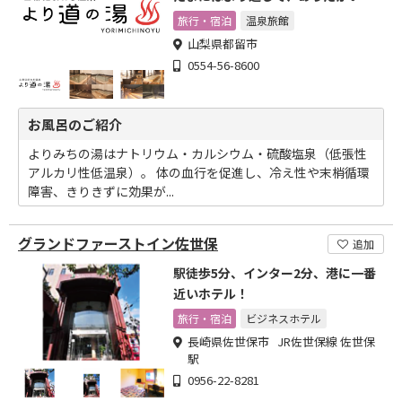
泉なんかどうですか？
旅行・宿泊
温泉旅館
山梨県都留市
0554-56-8600
お風呂のご紹介
よりみちの湯はナトリウム・カルシウム・硫酸塩泉（低張性
アルカリ性低温泉）。 体の血行を促進し、冷え性や末梢循環
障害、きりきずに効果が...
グランドファーストイン佐世保
追加
駅徒歩5分、インター2分、港に一番
近いホテル！
旅行・宿泊
ビジネスホテル
長崎県佐世保市 JR佐世保線 佐世保
駅
0956-22-8281