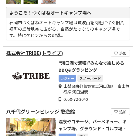
ようこそ！つくばねオートキャンプ場へ
石岡市つくばねオートキャンプ場は筑波山を間近に仰ぐ旧八
郷町の丘陵地帯に広がる、自然がたっぷりのキャンプ場で
す。特にケビンからの眺望...
株式会社TRIBE(トライブ)
追加
“河口湖で満喫!”みんなで楽しめる
BBQ&グランピング
レジャー
スノーボード
山梨県南都留郡富士河口湖町 富士急
行線 河口湖駅
0550-72-3040
八千代グリーンビレッジ 憩遊館
追加
温泉やコテージ、バーベキュー、キ
ャンプ場、グラウンド・ゴルフ場を
備えた複合施設です。