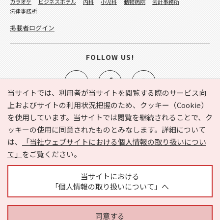
カラオケ
ビジネスホテル
内科
小児科
動物病院
会計事務所
法律事務所
掲載者ログイン
FOLLOW US!
当サイトでは、利用者が当サイトを閲覧する際のサービス向
上およびサイトの利用状況把握のため、クッキー（Cookie）
を使用しています。当サイトでは閲覧を継続されることで、ク
e-NAVITA（イーナビタ）とは？
お気に入り
ヘルプ
ッキーの使用に同意されたものとみなします。詳細について
利用規約
個人情報の取り扱いについて
運営会社
は、
「当社ウェブサイトにおける個人情報の取り扱いについ
サイトマップ
広告掲載に関するお問い合わせ
て」
をご覧ください。
サイトの内容に関するお問い合わせ
当サイトにおける
「個人情報の取り扱いについて」へ
同意する