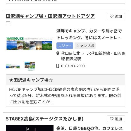
田沢湖キャンプ場・田沢湖アウトドアツア
追加
ー
湖畔でキャンプ、カヌーや駒ヶ岳で
トレッキング、冬にはスノートレッ
キングなどが楽しめる！
レジャー
キャンプ場
秋田県仙北市 JR秋田新幹線・田沢湖
線 田沢湖駅
0187-43-2990
★田沢湖キャンプ場☆
田沢湖キャンプ場は田沢湖観光の表玄関の春山から湖畔に沿
って徒歩5分、雑木林の野趣あふれる環境にあります。眼の前
に田沢湖を望むことが...
STAGEX高島(ステージクスたかしま)
追加
宿泊、日帰りBBQの他、カフェレス