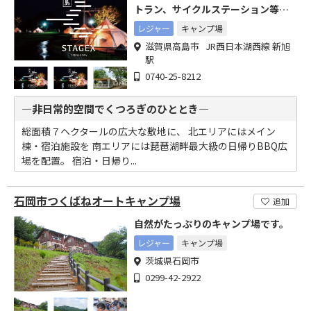
トラン、サイクルステーション等あ
る総合グランピングリゾート
レジャー
キャンプ場
滋賀県高島市 JR西日本湖西線 新旭
駅
0740-25-8212
―非日常的空間でくつろぎのひととき―
総面積７ヘクタールの広大な敷地に、 北エリアにはメイン
棟・宿泊施設を 南エリアには琵琶湖畔最大級の日帰りBBQ広
場を配置。 宿泊・日帰り...
石岡市つくばねオートキャンプ場
追加
自然がたっぷりのキャンプ場です。
レジャー
キャンプ場
茨城県石岡市
0299-42-2922