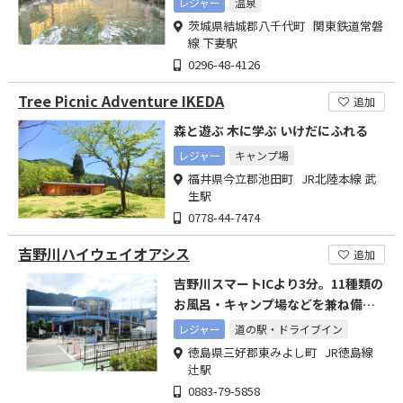
レジャー
温泉
茨城県結城郡八千代町 関東鉄道常磐
線 下妻駅
0296-48-4126
Tree Picnic Adventure IKEDA
追加
森と遊ぶ 木に学ぶ いけだにふれる
レジャー
キャンプ場
福井県今立郡池田町 JR北陸本線 武
生駅
0778-44-7474
吉野川ハイウェイオアシス
追加
吉野川スマートICより3分。11種類の
お風呂・キャンプ場などを兼ね備え
た徳島の総合レジャー施設
レジャー
道の駅・ドライブイン
徳島県三好郡東みよし町 JR徳島線
辻駅
0883-79-5858