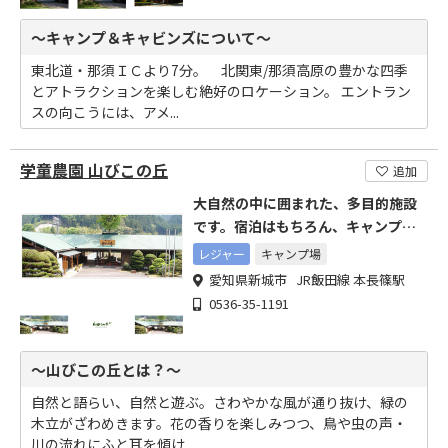
～キャンプ＆キャビンズについて～
東北道・那須ＩＣより7分。 北関東/那須高原の豊かな四季
とアトラクションを楽しむ絶好のロケーション。 エントラン
スの向こうには、アメ...
学童農園 山びこの丘
追加
大自然の中に囲まれた、多目的施設
です。宿泊はもちろん、キャンプ・
BBQもできます
レジャー
キャンプ場
愛知県新城市 JR飯田線 本長篠駅
0536-35-1191
～山びこの丘とは？～
自然と語らい、自然と遊ぶ。さわやかな風が通り抜け、緑の
木立がざわめきます。花の香りを楽しみつつ、鳥や虫の声・
川の流れにふと耳を傾け...