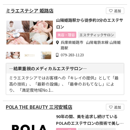
ミラエステシア 姫路店
追加
山陽姫路駅から徒歩約3分のエステサ
ロン
美容・理容
エステティックサロン
兵庫県姫路市 山陽電鉄本線 山陽姫
路駅
079-283-1123
―結果重視のメディカルエステサロン―
ミラエステシアではお客様への『キレイの提供』として「最
高の技術」、「最新の設備」、「最幸のおもてなし」によ
り、 「満足度地域No.1...
POLA THE BEAUTY 三河安城店
追加
90年の間、美を追求し続けている
POLAのエステサロンの技術で美しく
なるお手伝いを致します