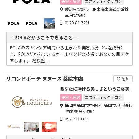
美容・理容
エステティックサロン
愛知県安城市 JR東海東海道新幹線
三河安城駅
0120-84-7201
―POLAだからこそできること―
POLAのスキンケア研究から生まれた美容成分（保湿成分）
と、POLAだからできるオールハンドの技術であなたの肌をケ
アします。 経験豊...
サロンドボーテ ヌヌース 薬院本店
追加
あなたに捧げる美しさというご褒美
美容・理容
エステティックサロン
福岡県福岡市中央区 福岡市地下鉄七
隈線 薬院大通駅
092-733-6665