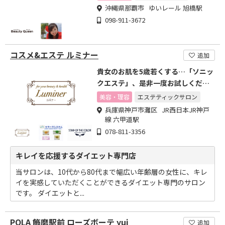
沖縄県那覇市 ゆいレール 旭橋駅
098-911-3672
コスメ&エステ ルミナー
追加
貴女のお肌を5歳若くする…「ソニッ
クエステ」、是非一度お試しくださ
い
美容・理容
エステティックサロン
兵庫県神戸市灘区 JR西日本JR神戸
線 六甲道駅
078-811-3356
キレイを応援するダイエット専門店
当サロンは、10代から80代まで幅広い年齢層の女性に、キレ
イを実感していただくことができるダイエット専門のサロン
です。 ダイエットと...
POLA 飾磨駅前 ローズボーテ yui
追加