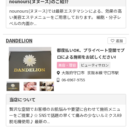
nounours(ヌヌース)のご紹介
nounours(ヌヌース)では最新エステマシンによる、効果の高
い美容エステメニューをご用意しております。 細胞・分子レ
ベルの内面か...
DANDELION
追加
都度払いOK、プライべート空間でプ
ロによる施術をお試しください!
美容・理容
ビューティサロン
大阪府守口市 京阪本線 守口市駅
06-6967-9755
当店について
贅沢な空間でお客様のお肌悩みや要望に合わせて施術メニュ
ーをご提案♪☆ SNSで話題の早くて痛みの少ないルミクスA9
脱毛機使用♪ 最新の...