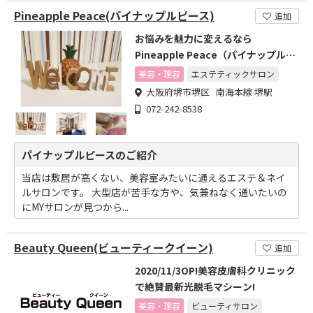
Pineapple Peace(パイナップルピース)
追加
お悩みを魅力に変えるなら
Pineapple Peace（パイナップルピ
ース）へ♪
美容・理容
エステティックサロン
大阪府堺市堺区 南海本線 堺駅
072-242-8538
パイナップルピースのご紹介
当店は敷居が高くない、美容室みたいに通えるエステ＆ネイ
ルサロンです。 大型店が苦手な方や、気兼ねなく通いたいの
にMYサロンが見つから...
Beauty Queen(ビューティークイーン)
追加
2020/11/3OP!美容皮膚科クリニック
で絶賛最新光脱毛マシーン!
美容・理容
ビューティサロン