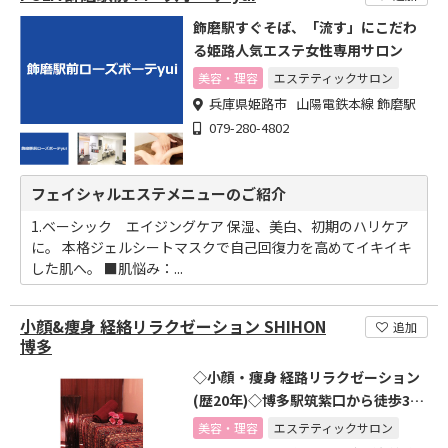
飾磨駅すぐそば、「流す」にこだわ
る姫路人気エステ女性専用サロン
美容・理容
エステティックサロン
兵庫県姫路市 山陽電鉄本線 飾磨駅
079-280-4802
フェイシャルエステメニューのご紹介
1.ベーシック エイジングケア 保湿、美白、初期のハリケア
に。 本格ジェルシートマスクで自己回復力を高めてイキイキ
した肌へ。 ■肌悩み：...
小顔&痩身 経絡リラクゼーション SHIHON
追加
博多
◇小顔・痩身 経路リラクゼーション
(歴20年)◇博多駅筑紫口から徒歩3
分!◇完全個室
美容・理容
エステティックサロン