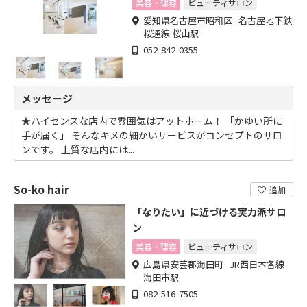
美容・理容
ビューティサロン
愛知県名古屋市昭和区 名古屋地下鉄
桜通線 桜山駅
052-842-0355
メッセージ
★ハイセンスな店内で雰囲気はアットホーム！ 「かゆい所に
手が届く」 そんなキメの細かいサービスがコンセプトのサロ
ンです。 上質な店内には...
So-ko hair
追加
「なりたい」に近づける実力派サロ
ン
美容・理容
ビューティサロン
広島県安芸郡海田町 JR西日本各線
海田市駅
082-516-7505