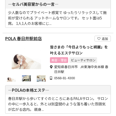
―セルバ美容室からの一言―
少人数なのでプライベート感覚で ゆったりリラックスして施
術が受けられる アットホームなサロンです。 セット面は5
席。 1人1人のお客様にじ...
POLA 春日井駅前店
追加
皆さまの「今日よりもっと綺麗」を
叶えるエステサロン
美容・理容
ビューティサロン
愛知県春日井市 JR東海中央本線 春
日井駅
0568-81-4300
―POLAの本格エステ―
春日井駅から歩いてすぐのところにあるPALAサロン。 サロン
の中に一歩入ると、外とは別空間のような落ち着いた雰囲気
が広がる店内。 親身...