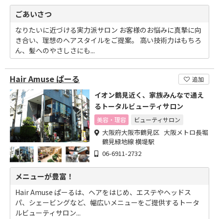
ごあいさつ
なりたいに近づける実力派サロン お客様のお悩みに真摯に向
き合い、理想のヘアスタイルをご提案。 高い技術力はもちろ
ん、髪へのやさしさにも...
Hair Amuse ぱーる
追加
イオン鶴見近く、家族みんなで通え
るトータルビューティサロン
美容・理容
ビューティサロン
大阪府大阪市鶴見区 大阪メトロ長堀
鶴見緑地線 横堤駅
06-6911-2732
メニューが豊富！
Hair Amuse ぱーるは、ヘアをはじめ、エステやヘッドス
パ、シェービングなど、幅広いメニューをご提供するトータ
ルビューティサロン...