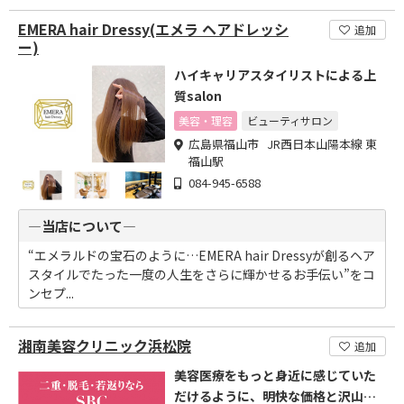
EMERA hair Dressy(エメラ ヘアドレッシ
追加
ー)
ハイキャリアスタイリストによる上
質salon
美容・理容
ビューティサロン
広島県福山市 JR西日本山陽本線 東
福山駅
084-945-6588
―当店について―
“エメラルドの宝石のように…EMERA hair Dressyが創るヘア
スタイルでたった一度の人生をさらに輝かせるお手伝い”をコ
ンセプ...
湘南美容クリニック浜松院
追加
美容医療をもっと身近に感じていた
だけるように、明快な価格と沢山の