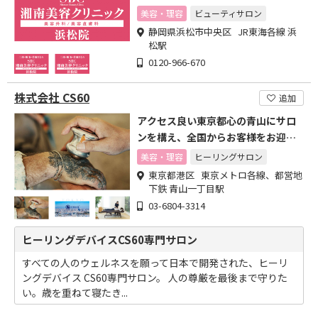
情報を公開しています。
美容・理容
ビューティサロン
静岡県浜松市中央区 JR東海各線 浜
松駅
0120-966-670
株式会社 CS60
追加
アクセス良い東京都心の青山にサロ
ンを構え、全国からお客様をお迎え
する
美容・理容
ヒーリングサロン
東京都港区 東京メトロ各線、都営地
下鉄 青山一丁目駅
03-6804-3314
ヒーリングデバイスCS60専門サロン
すべての人のウェルネスを願って日本で開発された、ヒーリ
ングデバイス CS60専門サロン。 人の尊厳を最後まで守りた
い。歳を重ねて寝たき...