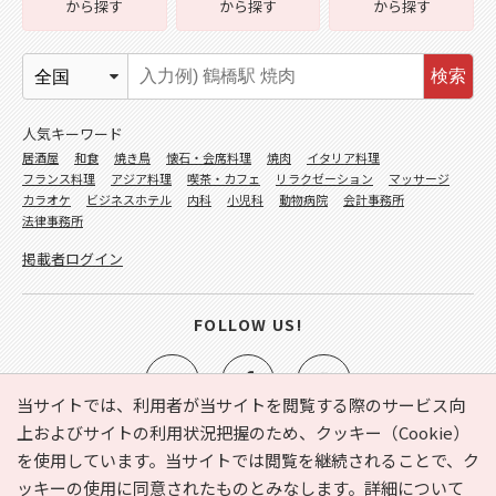
から探す
から探す
から探す
検索
人気キーワード
居酒屋
和食
焼き鳥
懐石・会席料理
焼肉
イタリア料理
フランス料理
アジア料理
喫茶・カフェ
リラクゼーション
マッサージ
カラオケ
ビジネスホテル
内科
小児科
動物病院
会計事務所
法律事務所
掲載者ログイン
FOLLOW US!
当サイトでは、利用者が当サイトを閲覧する際のサービス向
上およびサイトの利用状況把握のため、クッキー（Cookie）
を使用しています。当サイトでは閲覧を継続されることで、ク
e-NAVITA（イーナビタ）とは？
お気に入り
ヘルプ
ッキーの使用に同意されたものとみなします。詳細について