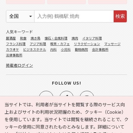
検索
人気キーワード
居酒屋
和食
焼き鳥
懐石・会席料理
焼肉
イタリア料理
フランス料理
アジア料理
喫茶・カフェ
リラクゼーション
マッサージ
カラオケ
ビジネスホテル
内科
小児科
動物病院
会計事務所
法律事務所
掲載者ログイン
FOLLOW US!
当サイトでは、利用者が当サイトを閲覧する際のサービス向
上およびサイトの利用状況把握のため、クッキー（Cookie）
を使用しています。当サイトでは閲覧を継続されることで、ク
e-NAVITA（イーナビタ）とは？
お気に入り
ヘルプ
ッキーの使用に同意されたものとみなします。詳細について
利用規約
個人情報の取り扱いについて
運営会社