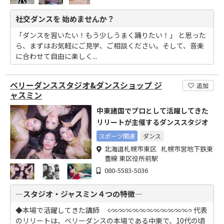
社交ダンスを 始めませんか？
「ダンスを習いたい！もう少しうまく踊りたい！」 と思った
ら、まずはお気軽にご見学、ご相談ください。そして、音楽
に合わせて自由に楽しく...
ベリーダンススタジオ&ダンスショップ ジ
追加
ャスミン
中東諸国でプロとして活躍してきた
リリートが主催するダンススタジオ
スポーツ関連
ダンス
北海道札幌市東区 札幌市営地下鉄東
豊線 東区役所前駅
080-5583-5036
―スタジオ・ジャスミン４つの特徴―
◆本場で活躍してきた講師 ∽∽∽∽∽∽∽∽∽∽∽∽ 代表
のリリートは、ベリーダンスの本場である中東で、10代の頃