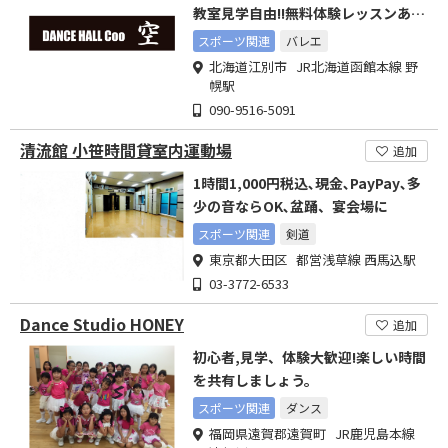
教室見学自由!!無料体験レッスンあ
り!!
スポーツ関連
バレエ
北海道江別市 JR北海道函館本線 野
幌駅
090-9516-5091
清流館 小笹時間貸室内運動場
追加
1時間1,000円税込､現金､PayPay､多
少の音ならOK､盆踊、宴会場に
スポーツ関連
剣道
東京都大田区 都営浅草線 西馬込駅
03-3772-6533
Dance Studio HONEY
追加
初心者,見学、体験大歓迎!楽しい時間
を共有しましょう。
スポーツ関連
ダンス
福岡県遠賀郡遠賀町 JR鹿児島本線