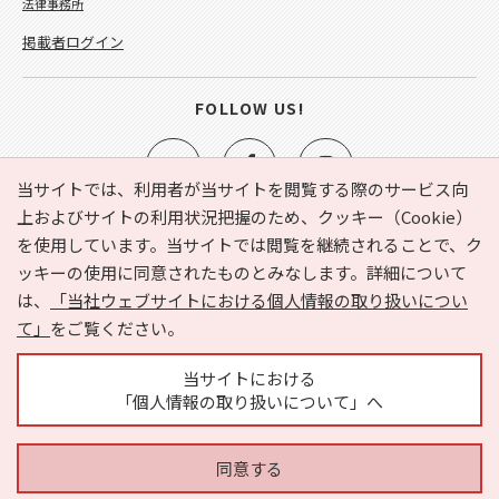
法律事務所
掲載者ログイン
FOLLOW US!
当サイトでは、利用者が当サイトを閲覧する際のサービス向
上およびサイトの利用状況把握のため、クッキー（Cookie）
を使用しています。当サイトでは閲覧を継続されることで、ク
e-NAVITA（イーナビタ）とは？
お気に入り
ヘルプ
ッキーの使用に同意されたものとみなします。詳細について
利用規約
個人情報の取り扱いについて
運営会社
は、
「当社ウェブサイトにおける個人情報の取り扱いについ
サイトマップ
広告掲載に関するお問い合わせ
て」
をご覧ください。
サイトの内容に関するお問い合わせ
当サイトにおける
「個人情報の取り扱いについて」へ
同意する
Copyright © HYOJITO.Co.,Ltd. All Rights Reserved.