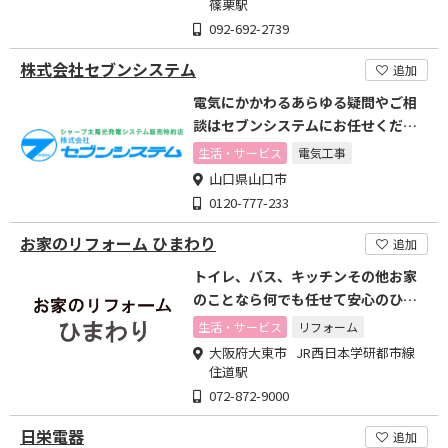
篠栗駅
092-692-2739
株式会社セブンシステム
追加
電気にかかわるあらゆる疑問やご相
談はセブンシステムにお任せくださ
い
生活・サービス
電気工事
山口県山口市
0120-777-233
お家のリフォーム ひまわり
追加
トイレ、バス、キッチンその他お家
のことなら何でも任せて安心のひま
わりへ！
生活・サービス
リフォーム
大阪府大東市 JR西日本学研都市線
住道駅
072-872-9000
日栄電器
追加