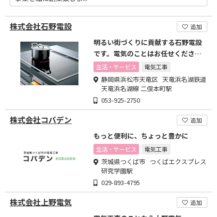
株式会社石野電設
追加
明るい街づくりに貢献する石野電設
です。電気のことはお任せくださ
い。
生活・サービス
電気工事
静岡県浜松市天竜区 天竜浜名湖鉄道
天竜浜名湖線 二俣本町駅
053-925-2750
株式会社コバデン
追加
もっと便利に、ちょっと豊かに
生活・サービス
電気工事
茨城県つくば市 つくばエクスプレス
研究学園駅
029-893-4795
株式会社上野電気
追加