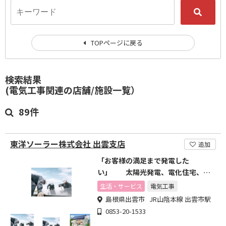
TOPページに戻る
検索結果
(電気工事関連の店舗/施設一覧）
89件
東洋ソーラー株式会社 出雲支店
追加
「お客様の満足まで発電した
い」 太陽光発電、電化住宅、オ
ール電化のことならご相談ください
生活・サービス
電気工事
島根県出雲市 JR山陰本線 出雲市駅
0853-20-1533