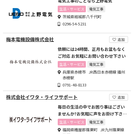
電気工事のことなら上野電気
生活・サービス
電気工事
茨城県結城郡八千代町
0296-54-5231
梅本電機設備株式会社
追加
依頼には24時間、正月もお盆もなく
ご対応 お気軽にお問い合わせ下さい
生活・サービス
電気工事
兵庫県赤穂市 JR西日本赤穂線 播州
赤穂駅
0791-48-8133
株式会社イワタ・ライフサポート
追加
毎日の生活の中でお困り事はござい
ませんか?お気軽に声をお掛け下さ
い!
生活・サービス
電気工事
福岡県糟屋郡篠栗町 JR九州篠栗線