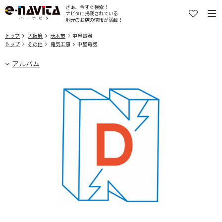
さぁ、今すぐ検索！
ナビタに掲載されている
地元のお店の情報が満載！
トップ
大阪府
茨木市
中屋電器
トップ
その他
電気工事
中屋電器
アルバム