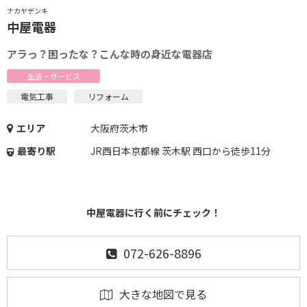
ナカヤデンキ
中屋電器
アラっ？困ったな？こんな時の身近な電器店
生活・サービス
電気工事
リフォーム
エリア
大阪府茨木市
最寄り駅
JR西日本京都線 茨木駅 西口から徒歩11分
中屋電器に行く前にチェック！
072-626-8896
大きな地図で見る