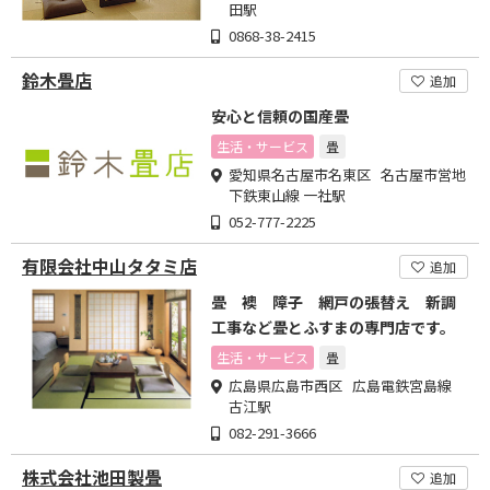
田駅
0868-38-2415
鈴木畳店
追加
安心と信頼の国産畳
生活・サービス
畳
愛知県名古屋市名東区 名古屋市営地
下鉄東山線 一社駅
052-777-2225
有限会社中山タタミ店
追加
畳 襖 障子 網戸の張替え 新調
工事など畳とふすまの専門店です。
生活・サービス
畳
広島県広島市西区 広島電鉄宮島線
古江駅
082-291-3666
株式会社池田製畳
追加