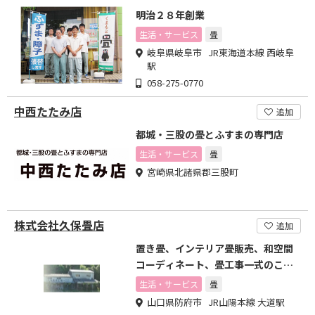
明治２８年創業
生活・サービス
畳
岐阜県岐阜市 JR東海道本線 西岐阜
駅
058-275-0770
中西たたみ店
追加
都城・三股の畳とふすまの専門店
生活・サービス
畳
宮崎県北諸県郡三股町
株式会社久保畳店
追加
置き畳、インテリア畳販売、和空間
コーディネート、畳工事一式のこと
なら、防府の久保畳店へ
生活・サービス
畳
山口県防府市 JR山陽本線 大道駅