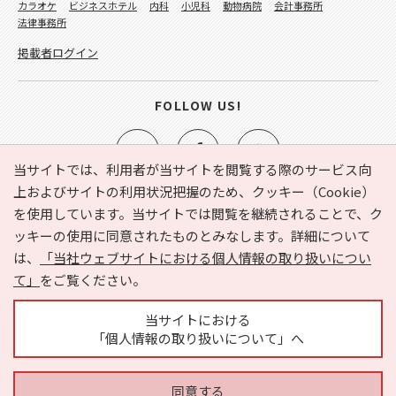
カラオケ
ビジネスホテル
内科
小児科
動物病院
会計事務所
法律事務所
掲載者ログイン
FOLLOW US!
当サイトでは、利用者が当サイトを閲覧する際のサービス向
上およびサイトの利用状況把握のため、クッキー（Cookie）
を使用しています。当サイトでは閲覧を継続されることで、ク
e-NAVITA（イーナビタ）とは？
お気に入り
ヘルプ
ッキーの使用に同意されたものとみなします。詳細について
利用規約
個人情報の取り扱いについて
運営会社
は、
「当社ウェブサイトにおける個人情報の取り扱いについ
サイトマップ
広告掲載に関するお問い合わせ
て」
をご覧ください。
サイトの内容に関するお問い合わせ
当サイトにおける
「個人情報の取り扱いについて」へ
同意する