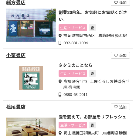
緒方畳店
追加
創業80余年。お気軽にお電話くださ
い。
生活・サービス
畳
福岡県福岡市西区 JR筑肥線 姪浜駅
092-881-1094
小栗畳店
追加
タタミのことなら
生活・サービス
畳
高知県宿毛市 土佐くろしお鉄道宿毛
線 宿毛駅
0880-63-2011
桧尾畳店
追加
畳を変えて、お部屋をリフレッシュ
生活・サービス
畳
岡山県勝田郡勝央町 JR姫新線 勝間