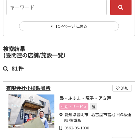
TOPページに戻る
検索結果
(畳関連の店舗/施設一覧）
81件
有限会社小柳製畳所
追加
畳・ふすま・障子・アミ戸
生活・サービス
畳
愛知県豊明市 名古屋市営地下鉄桜通
線 徳重駅
0562-95-1030