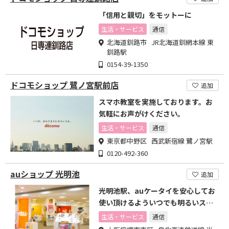
「信用と親切」をモットーに
生活・サービス
通信
北海道釧路市 JR北海道釧網本線 東
釧路駅
0154-39-1350
ドコモショップ 鷺ノ宮駅前店
追加
スマホ教室を実施しております。お
気軽にお声がけください。
生活・サービス
通信
東京都中野区 西武新宿線 鷺ノ宮駅
0120-492-360
auショップ 光明池
追加
光明池駅、auケータイを安心してお
使い頂けるよういつでも明るいスタ
ッフがお待ちしてます！
生活・サービス
通信