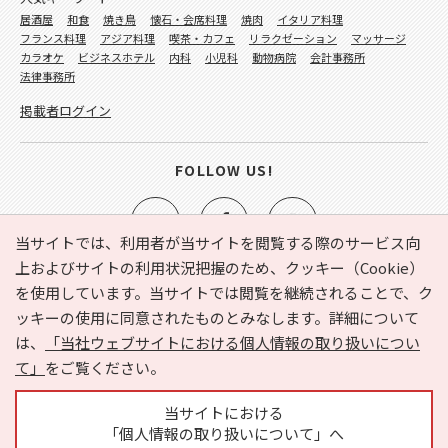
居酒屋
和食
焼き鳥
懐石・会席料理
焼肉
イタリア料理
フランス料理
アジア料理
喫茶・カフェ
リラクゼーション
マッサージ
カラオケ
ビジネスホテル
内科
小児科
動物病院
会計事務所
法律事務所
掲載者ログイン
FOLLOW US!
当サイトでは、利用者が当サイトを閲覧する際のサービス向
上およびサイトの利用状況把握のため、クッキー（Cookie）
を使用しています。当サイトでは閲覧を継続されることで、ク
e-NAVITA（イーナビタ）とは？
お気に入り
ヘルプ
ッキーの使用に同意されたものとみなします。詳細について
利用規約
個人情報の取り扱いについて
運営会社
は、
「当社ウェブサイトにおける個人情報の取り扱いについ
サイトマップ
広告掲載に関するお問い合わせ
て」
をご覧ください。
サイトの内容に関するお問い合わせ
当サイトにおける
「個人情報の取り扱いについて」へ