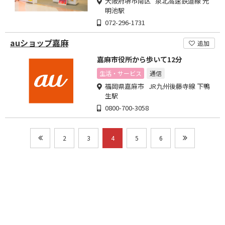
大阪府堺市南区 泉北高速鉄道線 光
明池駅
072-296-1731
auショップ嘉麻
追加
嘉麻市役所から歩いて12分
生活・サービス
通信
福岡県嘉麻市 JR九州後藤寺線 下鴨
生駅
0800-700-3058
2
3
4
5
6