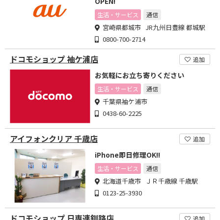
OPEN!
生活・サービス
通信
宮崎県都城市 JR九州日豊線 都城駅
0800-700-2714
ドコモショップ 袖ケ浦店
追加
お気軽にお立ち寄りください
生活・サービス
通信
千葉県袖ケ浦市
0438-60-2225
アイフォンクリア 千歳店
追加
iPhone即日修理OK!!
生活・サービス
通信
北海道千歳市 ＪＲ千歳線 千歳駅
0123-25-3930
ドコモショップ 日専連釧路店
追加