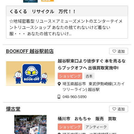
くるくる リサイクル 万代！！
☆地域密着型 リユース×アミューズメントのエンターテイメ
ントリユースショップ あなたの捨てれないけど着ない
服・・・ あなたの捨てれないけ...
BOOKOFF 越谷駅前店
追加
越谷駅東口より徒歩すぐ 本を売るな
らブックオフへ 出張買取実施中!
ショッピング
古本
埼玉県越谷市 東武伊勢崎線(スカイ
ツリーライン) 越谷駅
048-960-5890
懐古堂
追加
桶川市 おもちゃ 販売 買取
ショッピング
アンティーク