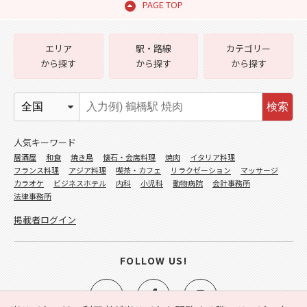
PAGE TOP
エリア
駅・路線
カテゴリー
から探す
から探す
から探す
検索
人気キーワード
居酒屋
和食
焼き鳥
懐石・会席料理
焼肉
イタリア料理
フランス料理
アジア料理
喫茶・カフェ
リラクゼーション
マッサージ
カラオケ
ビジネスホテル
内科
小児科
動物病院
会計事務所
法律事務所
掲載者ログイン
FOLLOW US!