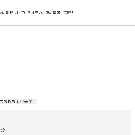
タに掲載されている
地元のお店の情報が満載！
古おもちゃ小売業
5分