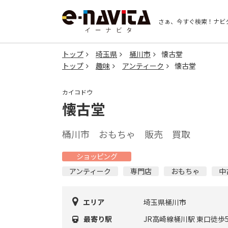
さぁ、今すぐ検索！
ナビ
トップ
埼玉県
桶川市
懐古堂
トップ
趣味
アンティーク
懐古堂
カイコドウ
懐古堂
桶川市 おもちゃ 販売 買取
ショッピング
アンティーク
専門店
おもちゃ
中
エリア
埼玉県桶川市
最寄り駅
JR高崎線桶川駅 東口徒歩