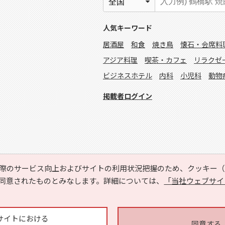
人気キーワード
居酒屋
和食
焼き鳥
懐石・会席料
アジア料理
喫茶・カフェ
リラクゼ
ビジネスホテル
内科
小児科
動物
掲載者ログイン
際のサービス向上およびサイトの利用状況把握のため、クッキー（C
同意されたものとみなします。詳細については、
「当社ウェブサイ
Copyright © HYOJITO.Co.,Ltd. All Rights Reserved.
サイトにおける
同意する