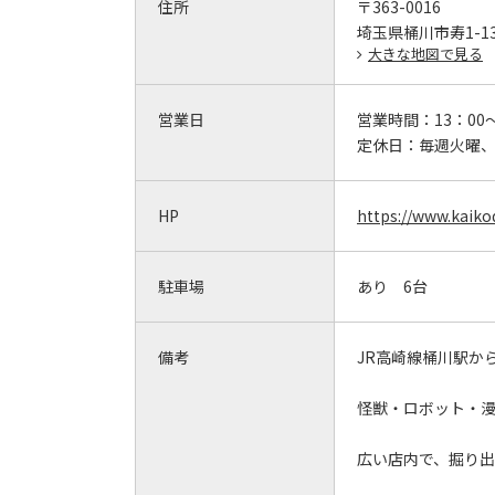
住所
〒363-0016
埼玉県桶川市寿1-13
大きな地図で見る
営業日
営業時間：
13：00
定休日：
毎週火曜
HP
https://www.kaiko
駐車場
あり 6台
備考
JR高崎線桶川駅か
怪獣・ロボット・
広い店内で、掘り