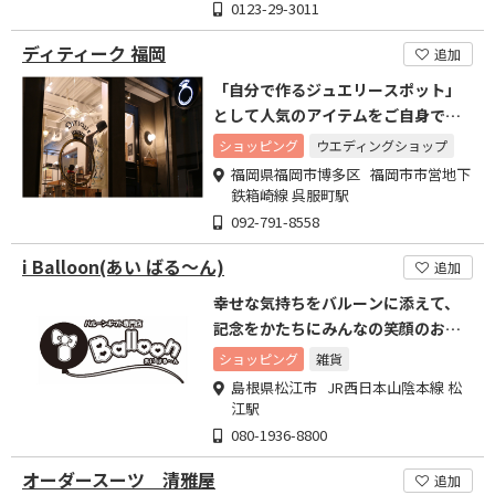
0123-29-3011
ディティーク 福岡
追加
「自分で作るジュエリースポット」
として人気のアイテムをご自身で製
作して頂けます。
ショッピング
ウエディングショップ
福岡県福岡市博多区 福岡市市営地下
鉄箱崎線 呉服町駅
092-791-8558
i Balloon(あい ばる～ん)
追加
幸せな気持ちをバルーンに添えて、
記念をかたちにみんなの笑顔のお手
伝い
ショッピング
雑貨
島根県松江市 JR西日本山陰本線 松
江駅
080-1936-8800
オーダースーツ 清雅屋
追加