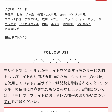
人気キーワード
居酒屋
和食
焼き鳥
懐石・会席料理
焼肉
イタリア料理
フランス料理
アジア料理
喫茶・カフェ
リラクゼーション
マッサージ
カラオケ
ビジネスホテル
内科
小児科
動物病院
会計事務所
法律事務所
掲載者ログイン
FOLLOW US!
当サイトでは、利用者が当サイトを閲覧する際のサービス向
上およびサイトの利用状況把握のため、クッキー（Cookie）
を使用しています。当サイトでは閲覧を継続されることで、ク
e-NAVITA（イーナビタ）とは？
お気に入り
ヘルプ
ッキーの使用に同意されたものとみなします。詳細について
利用規約
個人情報の取り扱いについて
運営会社
は、
「当社ウェブサイトにおける個人情報の取り扱いについ
サイトマップ
広告掲載に関するお問い合わせ
て」
をご覧ください。
サイトの内容に関するお問い合わせ