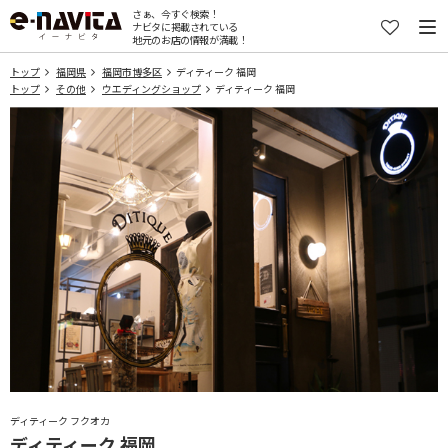
さぁ、今すぐ検索！
ナビタに掲載されている
地元のお店の情報が満載！
トップ
福岡県
福岡市博多区
ディティーク 福岡
トップ
その他
ウエディングショップ
ディティーク 福岡
ディティーク フクオカ
ディティーク 福岡