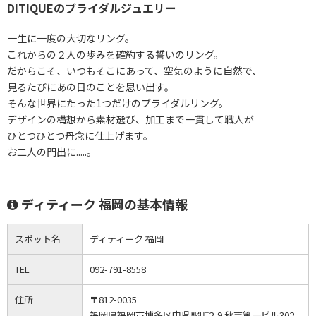
DITIQUEのブライダルジュエリー
一生に一度の大切なリング。
これからの２人の歩みを確約する誓いのリング。
だからこそ、いつもそこにあって、空気のように自然で、
見るたびにあの日のことを思い出す。
そんな世界にたった1つだけのブライダルリング。
デザインの構想から素材選び、加工まで一貫して職人が
ひとつひとつ丹念に仕上げます。
お二人の門出に.....。
ディティーク 福岡の基本情報
スポット名
ディティーク 福岡
TEL
092-791-8558
住所
〒812-0035
福岡県福岡市博多区中呉服町2-9 秋吉第一ビル302