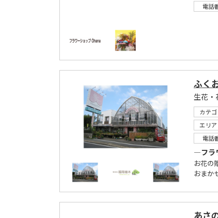
電話
ふく
カテゴ
エリア
電話
―フラ
お花の
おまか
あさ