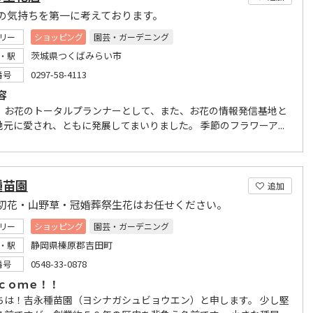
の気持ちを第一に考えております。
リー
ショッピング
園芸・ガーデニング
茨城県つくばみらい市
・駅
0297-58-4113
番号
容
、お花のトータルプランナーとして、また、お花の情報発信基地と
地元に愛され、ともに発展してまいりました。 季節のフラワーア...
種苗園
追加
切花・山野草・冠婚葬祭生花はお任せください。
リー
ショッピング
園芸・ガーデニング
静岡県榛原郡吉田町
・駅
0548-33-0878
番号
ｃｏｍｅ！！
ちは！吉永種苗園（ヨシナガシュビョウエン）と申します。 少し堅