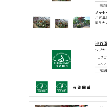
電話
メッセ
花 四
揃う大
渋谷
シブヤ
カテゴ
エリア
電話