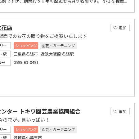
名前ですが、創業約５０年の歴史を背負う名前です。 小さな種屋...
生花店
追加
場面でのお花の贈り物をご提案いたします
リー
ショッピング
園芸・ガーデニング
三重県名張市 近鉄大阪線 名張駅
・駅
0595-63-0491
番号
センター トキワ園芸農業協同組合
追加
々の花が、園いっぱい！
リー
ショッピング
園芸・ガーデニング
茨城県小美玉市
・駅