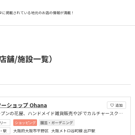
タに掲載されている
地元のお店の情報が満載！
店舗/施設一覧）
ーショップ Ohana
追加
7月オープンの花屋、ハンドメイド雑貨販売や2Fでカルチャースクール開催
リー
ショッピング
園芸・ガーデニング
大阪府大阪市平野区 大阪メトロ谷町線 出戸駅
・駅