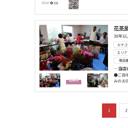
花茶
30年
カテゴ
エリア
電話
―当店
●ご自
みのお
1
2