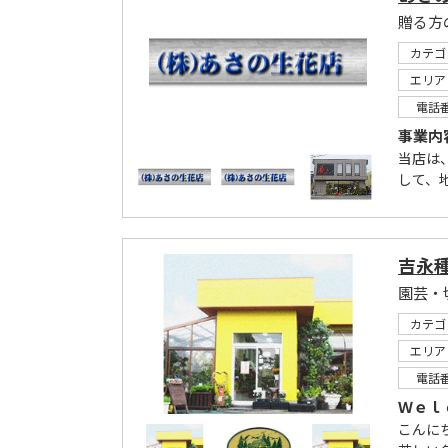
贈る方
カテゴ
エリア
電話
事業内
当店は
して、
吉永
園芸・
カテゴ
エリア
電話
Ｗｅｌ
こんに