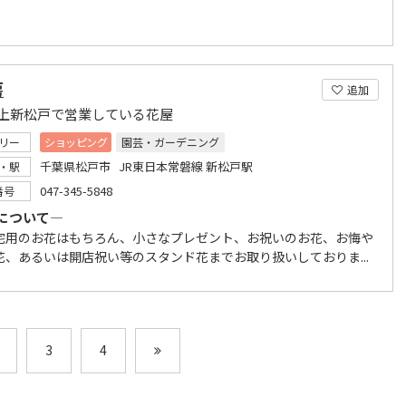
房
追加
以上新松戸で営業している花屋
リー
ショッピング
園芸・ガーデニング
千葉県松戸市 JR東日本常磐線 新松戸駅
・駅
047-345-5848
番号
について―
宅用のお花はもちろん、小さなプレゼント、お祝いのお花、お悔や
花、あるいは開店祝い等のスタンド花までお取り扱いしておりま...
3
4