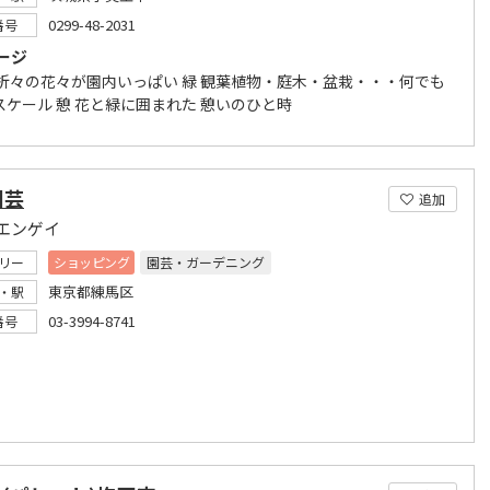
0299-48-2031
番号
ージ
季折々の花々が園内いっぱい 緑 観葉植物・庭木・盆栽・・・何でも
スケール 憩 花と緑に囲まれた 憩いのひと時
園芸
追加
エンゲイ
リー
ショッピング
園芸・ガーデニング
東京都練馬区
・駅
03-3994-8741
番号