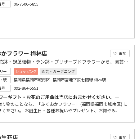
06-7506-5895
番号
おかフラワー 梅林店
追加
生花・花鉢・観葉植物・ラン鉢・プリザーブドフラワーから、園芸用品まで取り揃えています。
リー
ショッピング
園芸・ガーデニング
福岡県福岡市城南区 福岡市営地下鉄七隈線 梅林駅
・駅
092-864-5551
番号
ワーギフト・お花のご用命は当店におまかせください。―
贈り物のことなら、「ふくおかフラワー」(福岡県福岡市城南区) に
せください。 お誕生日・各種お祝いやプレゼント、お悔やみ、...
の生花店
追加