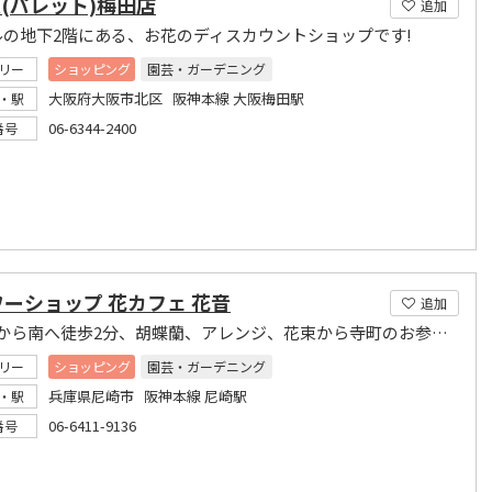
let(パレット)梅田店
追加
ルの地下2階にある、お花のディスカウントショップです!
リー
ショッピング
園芸・ガーデニング
大阪府大阪市北区 阪神本線 大阪梅田駅
・駅
06-6344-2400
番号
ーショップ 花カフェ 花音
追加
尼崎駅から南へ徒歩2分、胡蝶蘭、アレンジ、花束から寺町のお参りや法要のお花まで
リー
ショッピング
園芸・ガーデニング
兵庫県尼崎市 阪神本線 尼崎駅
・駅
06-6411-9136
番号