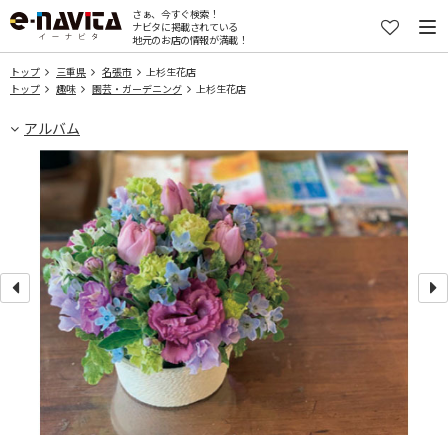
さぁ、今すぐ検索！
ナビタに掲載されている
地元のお店の情報が満載！
トップ
三重県
名張市
上杉生花店
トップ
趣味
園芸・ガーデニング
上杉生花店
アルバム