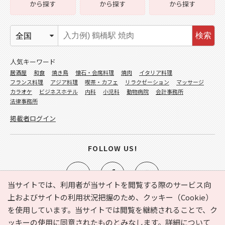
から探す
から探す
から探す
検索
人気キーワード
居酒屋
和食
焼き鳥
懐石・会席料理
焼肉
イタリア料理
フランス料理
アジア料理
喫茶・カフェ
リラクゼーション
マッサージ
カラオケ
ビジネスホテル
内科
小児科
動物病院
会計事務所
法律事務所
掲載者ログイン
FOLLOW US!
当サイトでは、利用者が当サイトを閲覧する際のサービス向
上およびサイトの利用状況把握のため、クッキー（Cookie）
を使用しています。当サイトでは閲覧を継続されることで、ク
e-NAVITA（イーナビタ）とは？
お気に入り
ヘルプ
ッキーの使用に同意されたものとみなします。詳細について