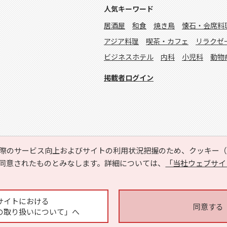
人気キーワード
居酒屋
和食
焼き鳥
懐石・会席料
アジア料理
喫茶・カフェ
リラクゼ
ビジネスホテル
内科
小児科
動物
掲載者ログイン
際のサービス向上およびサイトの利用状況把握のため、クッキー（C
同意されたものとみなします。詳細については、
「当社ウェブサイ
Copyright © HYOJITO.Co.,Ltd. All Rights Reserved.
サイトにおける
同意する
の取り扱いについて」へ