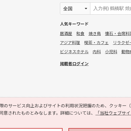
人気キーワード
居酒屋
和食
焼き鳥
懐石・会席料
アジア料理
喫茶・カフェ
リラクゼ
ビジネスホテル
内科
小児科
動物
掲載者ログイン
際のサービス向上およびサイトの利用状況把握のため、クッキー（C
同意されたものとみなします。詳細については、
「当社ウェブサイ
Copyright © HYOJITO.Co.,Ltd. All Rights Reserved.