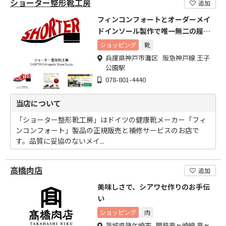
ショーター整形靴工房
追加
フィンコンフォートとオーダーメイ
ドインソール製作で唯一無二の履き
心地の良い靴をご提供！
ショッピング
靴
兵庫県神戸市灘区 阪急神戸線 王子
公園駅
078-801-4440
当店について
「ショーター整形靴工房」はドイツの健康靴メーカー「フィ
ンコンフォート」製品の正規販売と補修サービスのお店で
す。品質に妥協のないメイ...
高橋肉店
追加
美味しさで、シアワセ作りのお手伝
い
ショッピング
肉
茨城県龍ケ崎市 関鉄竜ヶ崎線 竜ヶ