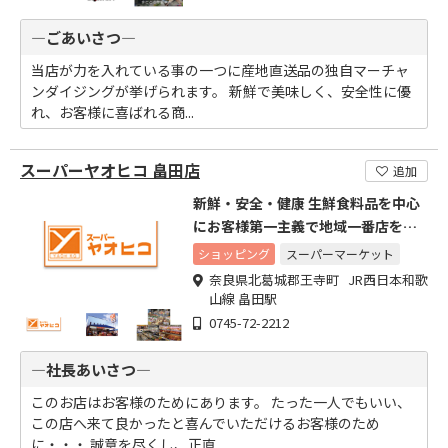
―ごあいさつ―
当店が力を入れている事の一つに産地直送品の独自マーチャ
ンダイジングが挙げられます。 新鮮で美味しく、安全性に優
れ、お客様に喜ばれる商...
スーパーヤオヒコ 畠田店
追加
新鮮・安全・健康 生鮮食料品を中心
にお客様第一主義で地域一番店を目
指す
ショッピング
スーパーマーケット
奈良県北葛城郡王寺町 JR西日本和歌
山線 畠田駅
0745-72-2212
―社長あいさつ―
このお店はお客様のためにあります。 たった一人でもいい、
この店へ来て良かったと喜んでいただけるお客様のため
に・・・ 誠意を尽くし、正直...