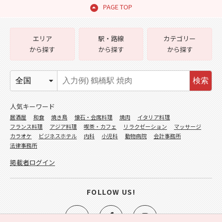
PAGE TOP
エリア
駅・路線
カテゴリー
から探す
から探す
から探す
検索
人気キーワード
居酒屋
和食
焼き鳥
懐石・会席料理
焼肉
イタリア料理
フランス料理
アジア料理
喫茶・カフェ
リラクゼーション
マッサージ
カラオケ
ビジネスホテル
内科
小児科
動物病院
会計事務所
法律事務所
掲載者ログイン
FOLLOW US!