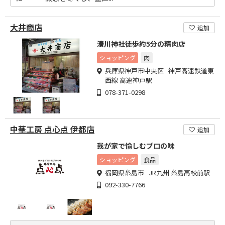
大井商店
追加
湊川神社徒歩約5分の精肉店
ショッピング
肉
兵庫県神戸市中央区 神戸高速鉄道東
西線 高速神戸駅
078-371-0298
中華工房 点心点 伊都店
追加
我が家で愉しむプロの味
ショッピング
食品
福岡県糸島市 JR九州 糸島高校前駅
092-330-7766