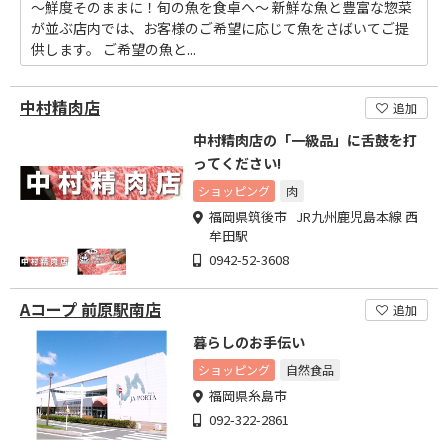
～鮮度そのままに！旬の魚を食卓へ～ 新鮮な魚と豊富な惣菜
が並ぶ店内では、お客様のご希望に応じて魚をさばいてご提
供します。 ご希望の魚と...
中村精肉店
追加
中村精肉店の「一級品」に舌鼓を打
ってください!
ショッピング
肉
福岡県筑後市 JR九州鹿児島本線 西
牟田駅
0942-52-3608
Aコープ 前原駅南店
追加
暮らしのお手伝い
ショッピング
自然食品
福岡県糸島市
092-322-2861