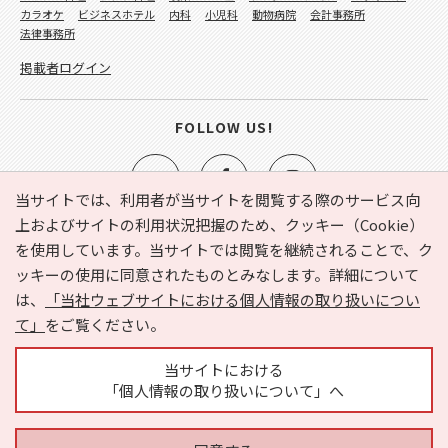
カラオケ
ビジネスホテル
内科
小児科
動物病院
会計事務所
法律事務所
掲載者ログイン
FOLLOW US!
当サイトでは、利用者が当サイトを閲覧する際のサービス向
上およびサイトの利用状況把握のため、クッキー（Cookie）
を使用しています。当サイトでは閲覧を継続されることで、ク
e-NAVITA（イーナビタ）とは？
お気に入り
ヘルプ
ッキーの使用に同意されたものとみなします。詳細について
利用規約
個人情報の取り扱いについて
運営会社
は、
「当社ウェブサイトにおける個人情報の取り扱いについ
サイトマップ
広告掲載に関するお問い合わせ
て」
をご覧ください。
サイトの内容に関するお問い合わせ
当サイトにおける
「個人情報の取り扱いについて」へ