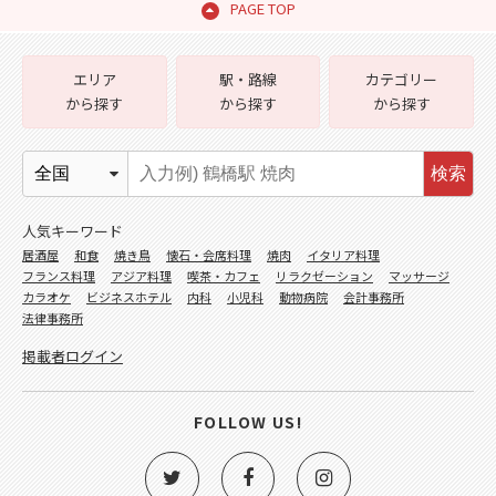
PAGE TOP
エリア
駅・路線
カテゴリー
から探す
から探す
から探す
検索
人気キーワード
居酒屋
和食
焼き鳥
懐石・会席料理
焼肉
イタリア料理
フランス料理
アジア料理
喫茶・カフェ
リラクゼーション
マッサージ
カラオケ
ビジネスホテル
内科
小児科
動物病院
会計事務所
法律事務所
掲載者ログイン
FOLLOW US!