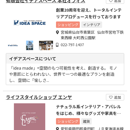
有限会社イデアスペース 本社オフィス
追加
創業20周年を迎え、トータルインテ
リアプロデュースを行っております
ショッピング
インテリア
宮城県仙台市青葉区 仙台市営地下鉄
東西線 大町西公園駅
022-797-1437
イデアスペースについて
「idea made」=空間のもつ可能性を考え、創造する。 モノ
や意匠にとらわれない、世界で一つの最適なプランを創造
し、 空間に「愉しさ...
ライフスタイルショップ エンヤ
追加
ナチュラル系インテリア・アパレル
をはじめ、様々なグッズや家具を取
り揃えています
ショッピング
雑貨
愛知県額田郡幸田町 ＪＲ東海道本線