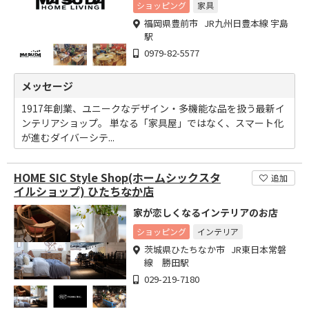
ョップ。
ショッピング
家具
福岡県豊前市 JR九州日豊本線 宇島
駅
0979-82-5577
メッセージ
1917年創業、ユニークなデザイン・多機能な品を扱う最新イ
ンテリアショップ。 単なる「家具屋」ではなく、スマート化
が進むダイバーシテ...
HOME SIC Style Shop(ホームシックスタ
追加
イルショップ) ひたちなか店
家が恋しくなるインテリアのお店
ショッピング
インテリア
茨城県ひたちなか市 JR東日本常磐
線 勝田駅
029-219-7180