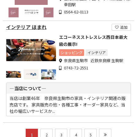
幸田駅
0564-62-0113
インテリア ほまれ
追加
エコーネスストレスレス西日本最大
級の展示!
ショッピング
インテリア
奈良県生駒市 近鉄奈良線 生駒駅
0743-72-2551
―当店について―
当店は創業46年 奈良県生駒市の家具・インテリア関連の販
売店です。 家具販売の他・各種工事・オーダー家具など、当
社の幅広いサービスか...
1
2
3
4
5