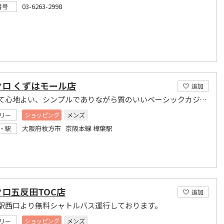
03-6263-2998
番号
クロ くずはモール店
追加
着ていて心地よい、シンプルでありながら質のいいベーシックカジュアルをご提供します。
リー
ショッピング
メンズ
大阪府枚方市 京阪本線 樟葉駅
・駅
ロ五反田TOC店
追加
駅西口より無料シャトルバス運行しております。
リー
ショッピング
メンズ