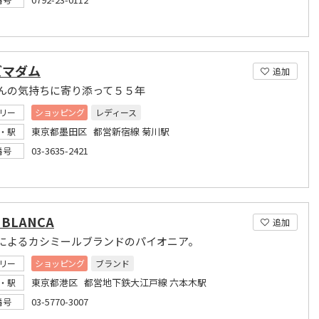
ズマダム
追加
んの気持ちに寄り添って５５年
リー
ショッピング
レディース
東京都墨田区 都営新宿線 菊川駅
・駅
03-3635-2421
番号
 BLANCA
追加
によるカシミールブランドのパイオニア。
リー
ショッピング
ブランド
東京都港区 都営地下鉄大江戸線 六本木駅
・駅
03-5770-3007
番号