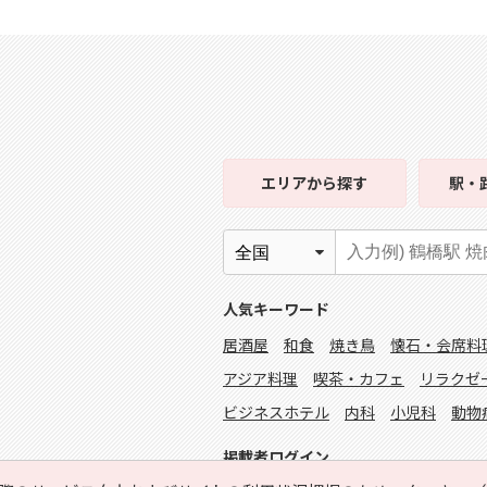
エリア
から探す
駅・
人気キーワード
居酒屋
和食
焼き鳥
懐石・会席料
アジア料理
喫茶・カフェ
リラクゼ
ビジネスホテル
内科
小児科
動物
掲載者ログイン