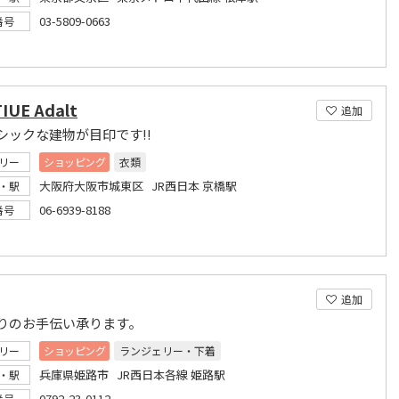
03-5809-0663
番号
IUE Adalt
追加
シックな建物が目印です!!
リー
ショッピング
衣類
大阪府大阪市城東区 JR西日本 京橋駅
・駅
06-6939-8188
番号
追加
りのお手伝い承ります。
リー
ショッピング
ランジェリー・下着
兵庫県姫路市 JR西日本各線 姫路駅
・駅
0792-23-0112
番号