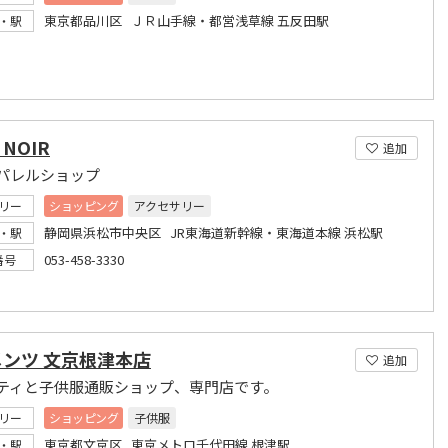
東京都品川区 ＪＲ山手線・都営浅草線 五反田駅
・駅
 NOIR
追加
パレルショップ
リー
ショッピング
アクセサリー
静岡県浜松市中央区 JR東海道新幹線・東海道本線 浜松駅
・駅
053-458-3330
番号
メンツ 文京根津本店
追加
ティと子供服通販ショップ、専門店です。
リー
ショッピング
子供服
東京都文京区 東京メトロ千代田線 根津駅
・駅