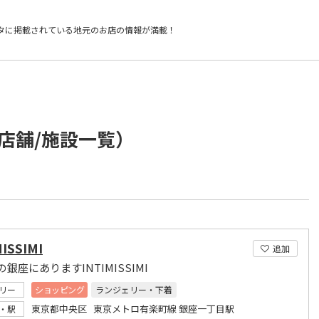
タに掲載されている
地元のお店の情報が満載！
店舗/施設一覧）
ISSIMI
追加
銀座にありますINTIMISSIMI
リー
ショッピング
ランジェリー・下着
東京都中央区 東京メトロ有楽町線 銀座一丁目駅
・駅