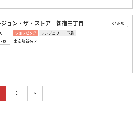
チジョン・ザ・ストア 新宿三丁目
追加
リー
ショッピング
ランジェリー・下着
東京都新宿区
・駅
2