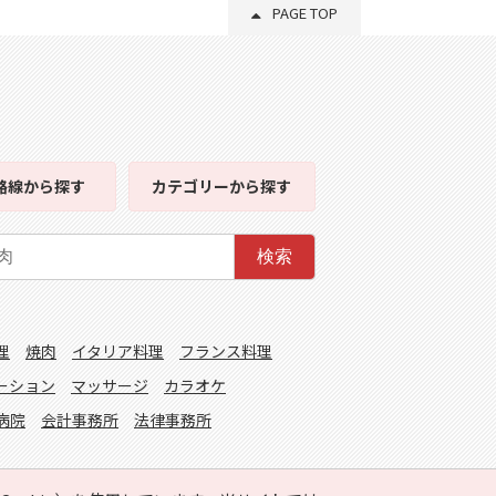
PAGE TOP
路線
から探す
カテゴリー
から探す
検索
理
焼肉
イタリア料理
フランス料理
ーション
マッサージ
カラオケ
病院
会計事務所
法律事務所