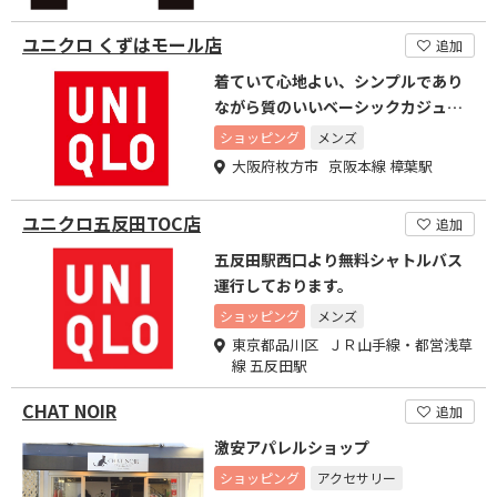
ユニクロ くずはモール店
追加
着ていて心地よい、シンプルであり
ながら質のいいベーシックカジュア
ルをご提供します。
ショッピング
メンズ
大阪府枚方市 京阪本線 樟葉駅
ユニクロ五反田TOC店
追加
五反田駅西口より無料シャトルバス
運行しております。
ショッピング
メンズ
東京都品川区 ＪＲ山手線・都営浅草
線 五反田駅
CHAT NOIR
追加
激安アパレルショップ
ショッピング
アクセサリー