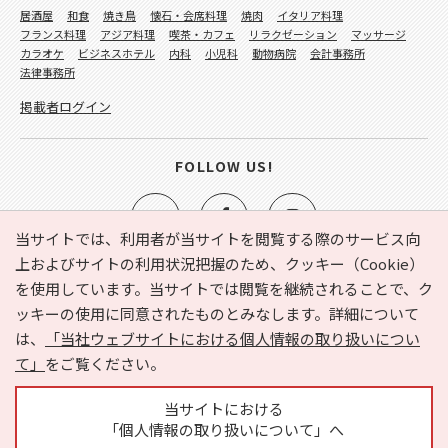
居酒屋
和食
焼き鳥
懐石・会席料理
焼肉
イタリア料理
フランス料理
アジア料理
喫茶・カフェ
リラクゼーション
マッサージ
カラオケ
ビジネスホテル
内科
小児科
動物病院
会計事務所
法律事務所
掲載者ログイン
FOLLOW US!
当サイトでは、利用者が当サイトを閲覧する際のサービス向
上およびサイトの利用状況把握のため、クッキー（Cookie）
を使用しています。当サイトでは閲覧を継続されることで、ク
e-NAVITA（イーナビタ）とは？
お気に入り
ヘルプ
ッキーの使用に同意されたものとみなします。詳細について
利用規約
個人情報の取り扱いについて
運営会社
は、
「当社ウェブサイトにおける個人情報の取り扱いについ
サイトマップ
広告掲載に関するお問い合わせ
て」
をご覧ください。
サイトの内容に関するお問い合わせ
当サイトにおける
「個人情報の取り扱いについて」へ