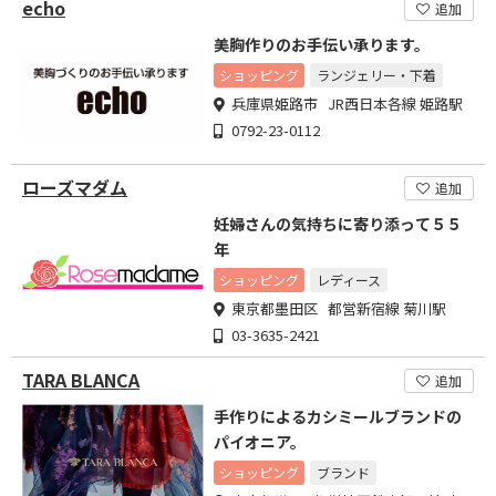
echo
追加
美胸作りのお手伝い承ります。
ショッピング
ランジェリー・下着
兵庫県姫路市 JR西日本各線 姫路駅
0792-23-0112
ローズマダム
追加
妊婦さんの気持ちに寄り添って５５
年
ショッピング
レディース
東京都墨田区 都営新宿線 菊川駅
03-3635-2421
TARA BLANCA
追加
手作りによるカシミールブランドの
パイオニア。
ショッピング
ブランド