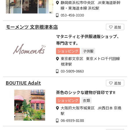
静岡県浜松市中央区 JR東海道新幹
線・東海道本線 浜松駅
053-458-3330
モーメンツ 文京根津本店
追加
マタニティと子供服通販ショップ、
専門店です。
ショッピング
子供服
東京都文京区 東京メトロ千代田線
根津駅
03-5809-0663
BOUTIUE Adalt
追加
茶色のシックな建物が目印です!!
ショッピング
衣類
大阪府大阪市城東区 JR西日本 京橋
駅
06-6939-8188